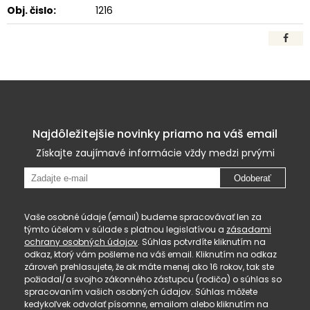
Obj. čislo:
1216
Najdôležitejšie novinky priamo na váš email
Získajte zaujímavé informácie vždy medzi prvými
Odoberať
Vaše osobné údaje (email) budeme spracovávať len za
týmto účelom v súlade s platnou legislatívou a
zásadami
ochrany osobných údajov
. Súhlas potvrdíte kliknutím na
odkaz, ktorý vám pošleme na váš email. Kliknutím na odkaz
zároveň prehlasujete, že ak máte menej ako 16 rokov, tak ste
požiadal/a svojho zákonného zástupcu (rodiča) o súhlas so
spracovaním vašich osobných údajov. Súhlas môžete
kedykoľvek odvolať písomne, emailom alebo kliknutím na