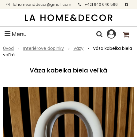
lahomeanddecor@gmail.com
+421 940 640 596
Facebook
Menu
Úvod
Interiérové doplnky
Vázy
Váza kabelka biela
veľká
Váza kabelka biela veľká