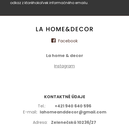
odkaz z ktoréhokoľvek informačného emailu.
Facebook
La home & decor
Instagram
KONTAKTNÉ ÚDAJE
Tel.:
+421 940 640 596
E-mail
: lahomeanddecor@gmail.com
Adresa:
Zelenečská 10236/27