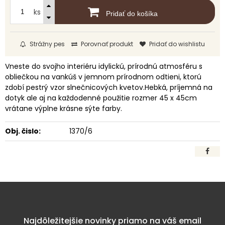
ks
Pridať do košíka
Strážny pes
Porovnať produkt
Pridať do wishlistu
Vneste do svojho interiéru idylickú, prírodnú atmosféru s
obliečkou na vankúš v jemnom prírodnom odtieni, ktorú
zdobí pestrý vzor slnečnicových kvetov.Hebká, príjemná na
dotyk ale aj na každodenné použitie rozmer 45 x 45cm
vrátane výplne krásne sýte farby.
Obj. čislo:
1370/6
Najdôležitejšie novinky priamo na váš email