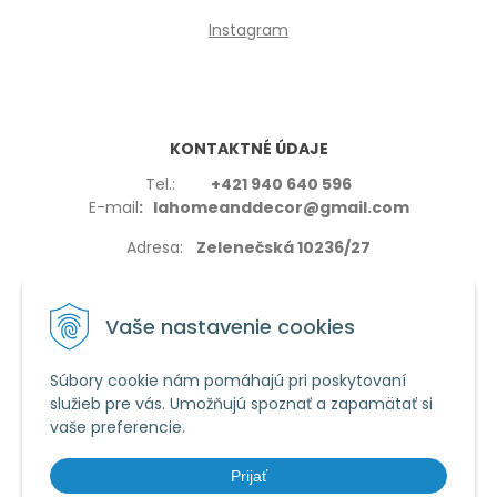
Instagram
KONTAKTNÉ ÚDAJE
Tel.:
+421 940 640 596
E-mail
: lahomeanddecor@gmail.com
Adresa:
Zelenečská 10236/27
91702,Trnava
Vaše nastavenie cookies
Súbory cookie nám pomáhajú pri poskytovaní
služieb pre vás. Umožňujú spoznať a zapamätať si
VŠETKO O NÁKUPE
vaše preferencie.
Reklamačné podmienky
Používanie cookies
Prijať
Obchodné podmienky