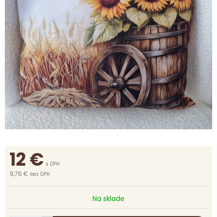
12
€
s DPH
9,76 €
bez DPH
Na sklade