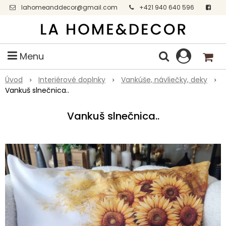
lahomeanddecor@gmail.com
+421 940 640 596
Facebook
Menu
Úvod
Interiérové doplnky
Vankúše, návliečky, deky
Vankuš slnečnica..
Vankuš slnečnica..