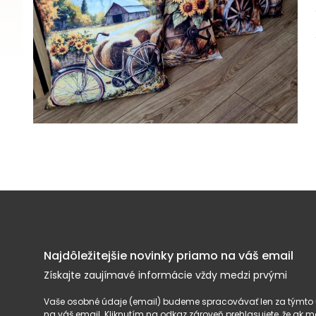
Najdôležitejšie novinky priamo na váš email
Získajte zaujímavé informácie vždy medzi prvými
Vaše osobné údaje (email) budeme spracovávať len za týmto ú
na váš email. Kliknutím na odkaz zároveň prehlasujete, že ak