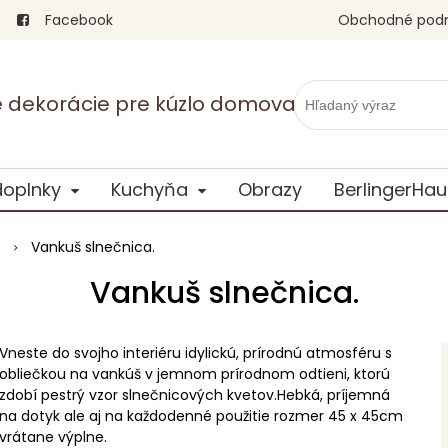
Facebook
Obchodné pod
vé dekorácie pre kúzlo domova
doplnky
Kuchyňa
Obrazy
BerlingerHau
Vankuš slnečnica.
Vankuš slnečnica.
Vneste do svojho interiéru idylickú, prírodnú atmosféru s
obliečkou na vankúš v jemnom prírodnom odtieni, ktorú
zdobí pestrý vzor slnečnicových kvetov.Hebká, príjemná
na dotyk ale aj na každodenné použitie rozmer 45 x 45cm
vrátane výplne.