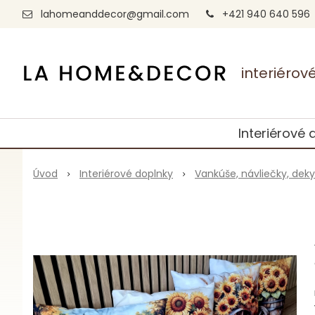
lahomeanddecor@gmail.com
+421 940 640 596
interiéro
Interiérové 
Úvod
Interiérové doplnky
Vankúše, návliečky, deky