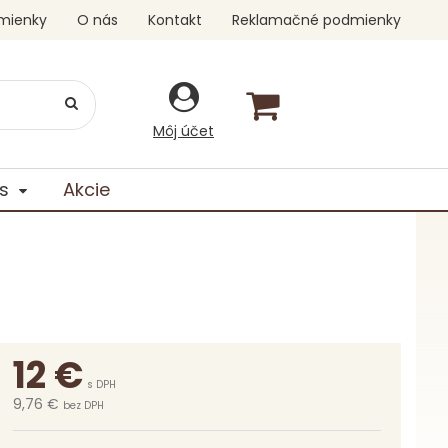
mienky
O nás
Kontakt
Reklamačné podmienky
Môj účet
s
Akcie
12
€
s DPH
9,76 €
bez DPH