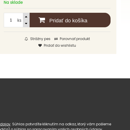
Na sklade
ks
Pridať do košíka
Strážny pes
Porovnať produkt
Pridať do wishlistu
dajov
. Súhlas potvrdíte kliknutím na odkaz, ktorý vám pošleme
(rodiča) o súhlas so spracovaním vašich osobných údajov.