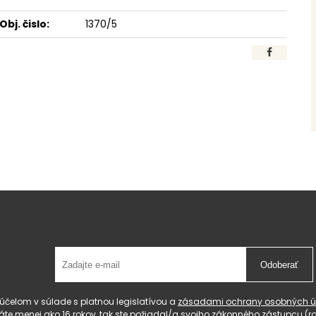
Obj. čislo:
1370/5
Odoberať
čelom v súlade s platnou legislatívou a
zásadami ochrany osobných ú
 máte menej ako 16 rokov, tak ste požiadal/a svojho zákonného zástupcu 