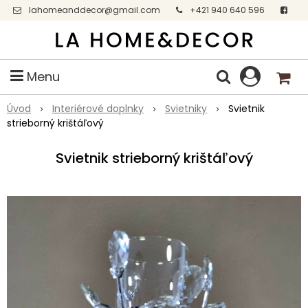
lahomeanddecor@gmail.com
+421 940 640 596
Facebook
Menu
Úvod
Interiérové doplnky
Svietniky
Svietnik
strieborný krištáľový
Svietnik strieborný krištáľový