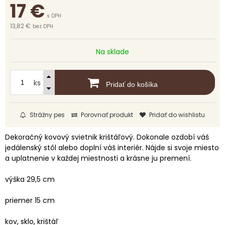
17
€
s DPH
13,82 €
bez DPH
Na sklade
ks
Pridať do košíka
Strážny pes
Porovnať produkt
Pridať do wishlistu
Dekoračný kovový svietnik krištáľový. Dokonale ozdobí váš
jedálenský stôl alebo doplní váš interiér. Nájde si svoje miesto
a uplatnenie v každej miestnosti a krásne ju premení.
výška 29,5 cm
priemer 15 cm
kov, sklo, krištáľ