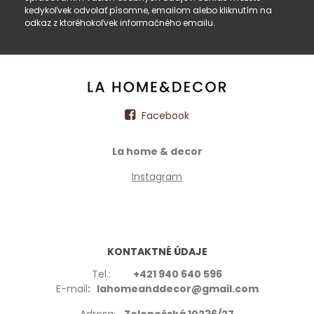
kedykoľvek odvolať písomne, emailom alebo kliknutím na
odkaz z ktoréhokoľvek informačného emailu.
Facebook
La home & decor
Instagram
KONTAKTNÉ ÚDAJE
Tel.:
+421 940 640 596
E-mail
: lahomeanddecor@gmail.com
Adresa:
Zelenečská 10236/27