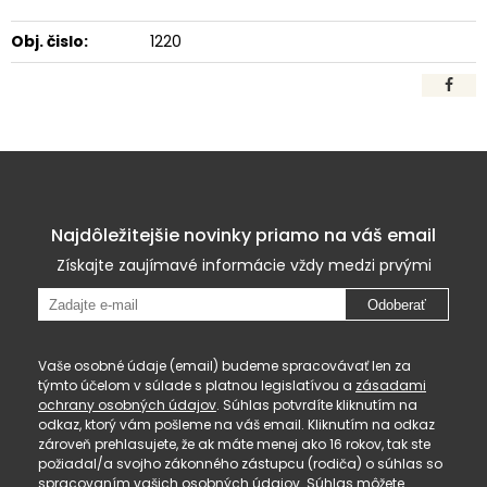
Obj. čislo:
1220
Najdôležitejšie novinky priamo na váš email
Získajte zaujímavé informácie vždy medzi prvými
Odoberať
Vaše osobné údaje (email) budeme spracovávať len za
týmto účelom v súlade s platnou legislatívou a
zásadami
ochrany osobných údajov
. Súhlas potvrdíte kliknutím na
odkaz, ktorý vám pošleme na váš email. Kliknutím na odkaz
zároveň prehlasujete, že ak máte menej ako 16 rokov, tak ste
požiadal/a svojho zákonného zástupcu (rodiča) o súhlas so
spracovaním vašich osobných údajov. Súhlas môžete