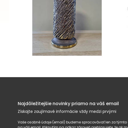
Najdôležitejšie novinky priamo na váš email
Získajte zaujímavé informácie vždy medzi prvými
Vaše osobné údaje (email) budeme spracovávať len za týmto ú
na váš email. Kliknutím na odkaz zároveň prehlasujete, že ak