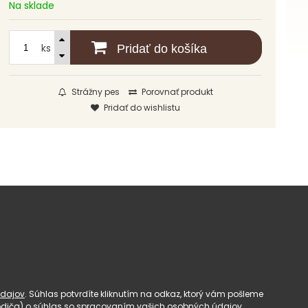
Na sklade
ks
Pridať do košíka
Strážny pes
Porovnať produkt
Pridať do wishlistu
dajov
. Súhlas potvrdíte kliknutím na odkaz, ktorý vám pošleme
(rodiča) o súhlas so spracovaním vašich osobných údajov.