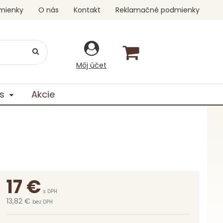
mienky
O nás
Kontakt
Reklamačné podmienky
Môj účet
s
Akcie
17
€
s DPH
13,82 €
bez DPH