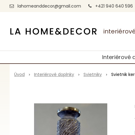
lahomeanddecor@gmail.com
+421 940 640 596
interiéro
Interiérové 
Úvod
Interiérové doplnky
Svietniky
Svietnik ke