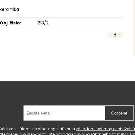
keramika
Obj. čislo:
1218/2
Odoberať
čelom v súlade s platnou legislatívou a
zásadami ochrany osobných ú
 máte menej ako 16 rokov, tak ste požiadal/a svojho zákonného zástupcu 