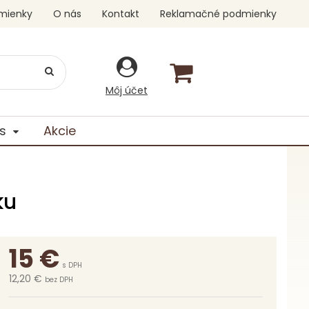
mienky
O nás
Kontakt
Reklamačné podmienky
Môj účet
s
Akcie
ku
15
€
s DPH
12,20 €
bez DPH