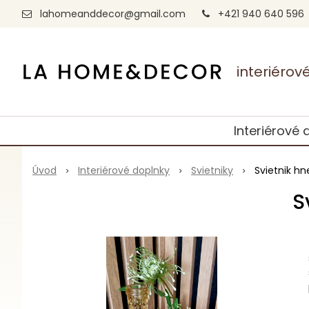
lahomeanddecor@gmail.com
+421 940 640 596
interiéro
Interiérové 
Úvod
Interiérové doplnky
Svietniky
Svietnik h
S