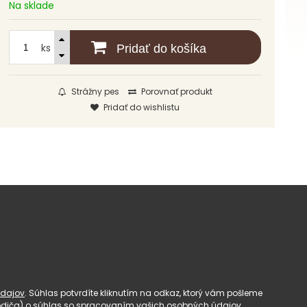
Na sklade
ks
Pridať do košíka
Strážny pes
Porovnať produkt
Pridať do wishlistu
dajov
. Súhlas potvrdíte kliknutím na odkaz, ktorý vám pošleme
(rodiča) o súhlas so spracovaním vašich osobných údajov.