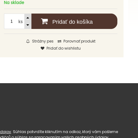
Na sklade
ks
Pridať do košíka
Strážny pes
Porovnať produkt
Pridať do wishlistu
dajov
. Súhlas potvrdíte kliknutím na odkaz, ktorý vám pošleme
(rodiča) o súhlas so spracovaním vašich osobných údajov.