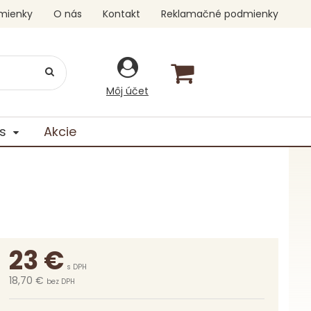
mienky
O nás
Kontakt
Reklamačné podmienky
Môj účet
s
Akcie
23
€
s DPH
18,70 €
bez DPH