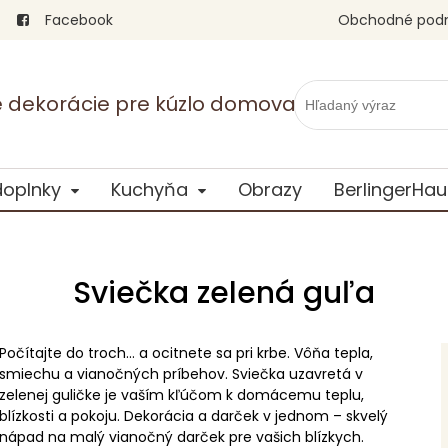
Facebook
Obchodné pod
vé dekorácie pre kúzlo domova
doplnky
Kuchyňa
Obrazy
BerlingerHau
Sviečka zelená guľa
Počítajte do troch... a ocitnete sa pri krbe. Vôňa tepla,
smiechu a vianočných príbehov. Sviečka uzavretá v
zelenej guličke je vaším kľúčom k domácemu teplu,
blízkosti a pokoju. Dekorácia a darček v jednom – skvelý
nápad na malý vianočný darček pre vašich blízkych.