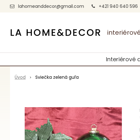
lahomeanddecor@gmail.com
+421 940 640 596
interiéro
Interiérové 
Úvod
Sviečka zelená guľa