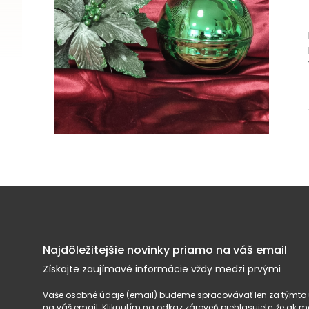
Najdôležitejšie novinky priamo na váš email
Získajte zaujímavé informácie vždy medzi prvými
Vaše osobné údaje (email) budeme spracovávať len za týmto ú
na váš email. Kliknutím na odkaz zároveň prehlasujete, že ak