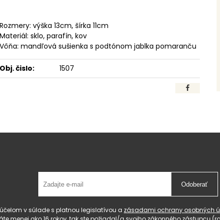
Rozmery: výška 13cm, šírka 11cm
Materiál: sklo, parafín, kov
Vôňa: mandľová sušienka s podtónom jablka pomaranču
Obj. čislo:
1507
Odoberať
čelom v súlade s platnou legislatívou a
zásadami ochrany osobných ú
 máte menej ako 16 rokov, tak ste požiadal/a svojho zákonného zástupcu 