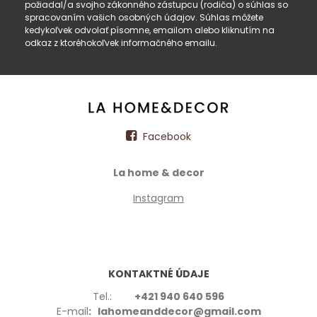
požiadal/a svojho zákonného zástupcu (rodiča) o súhlas so
spracovaním vašich osobných údajov. Súhlas môžete
kedykoľvek odvolať písomne, emailom alebo kliknutím na
odkaz z ktoréhokoľvek informačného emailu.
Facebook
La home & decor
Instagram
KONTAKTNÉ ÚDAJE
Tel.:
+421 940 640 596
E-mail
: lahomeanddecor@gmail.com