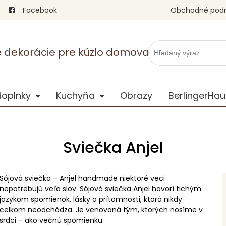
Facebook
Obchodné pod
vé dekorácie pre kúzlo domova
doplnky
Kuchyňa
Obrazy
BerlingerHau
Sviečka Anjel
Sójová sviečka – Anjel handmade niektoré veci
nepotrebujú veľa slov. Sójová sviečka Anjel hovorí tichým
jazykom spomienok, lásky a prítomnosti, ktorá nikdy
celkom neodchádza. Je venovaná tým, ktorých nosíme v
srdci – ako večnú spomienku.