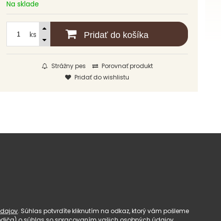
Na sklade
ks
Pridať do košíka
Strážny pes
Porovnať produkt
Pridať do wishlistu
dajov
. Súhlas potvrdíte kliknutím na odkaz, ktorý vám pošleme
(rodiča) o súhlas so spracovaním vašich osobných údajov.