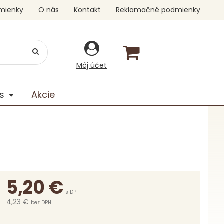
mienky
O nás
Kontakt
Reklamačné podmienky
Môj účet
s
Akcie
5,20
€
s DPH
4,23 €
bez DPH