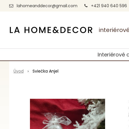
lahomeanddecor@gmail.com
+421 940 640 596
interiéro
Interiérové 
Úvod
Sviečka Anjel