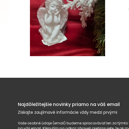
Najdôležitejšie novinky priamo na váš email
Získajte zaujímavé informácie vždy medzi prvými
Vaše osobné údaje (email) budeme spracovávať len za týmto ú
na váš email. Kliknutím na odkaz zároveň prehlasujete, že ak