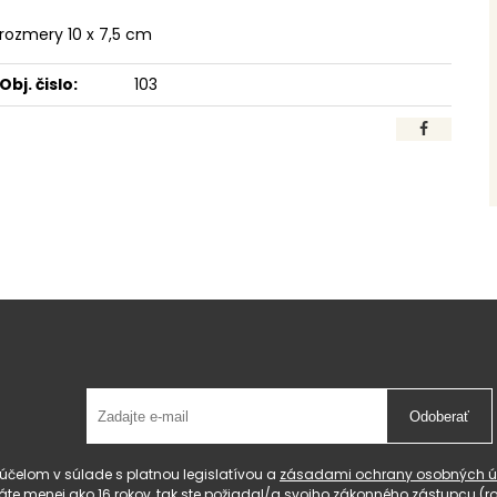
rozmery 10 x 7,5 cm
Obj. čislo:
103
Odoberať
čelom v súlade s platnou legislatívou a
zásadami ochrany osobných ú
 máte menej ako 16 rokov, tak ste požiadal/a svojho zákonného zástupcu 