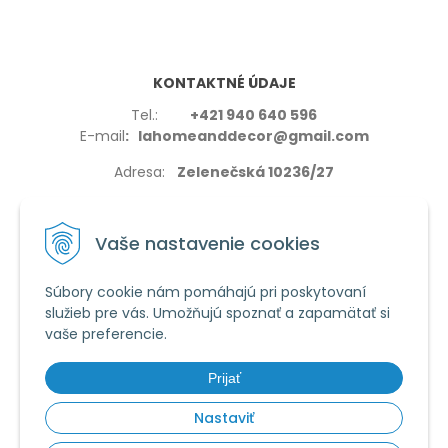
KONTAKTNÉ ÚDAJE
Tel.:
+421 940 640 596
E-mail
: lahomeanddecor@gmail.com
Adresa:
Zelenečská 10236/27
91702,Trnava
Vaše nastavenie cookies
Súbory cookie nám pomáhajú pri poskytovaní
služieb pre vás. Umožňujú spoznať a zapamätať si
VŠETKO O NÁKUPE
vaše preferencie.
Reklamačné podmienky
Používanie cookies
Prijať
Obchodné podmienky
Nastaviť