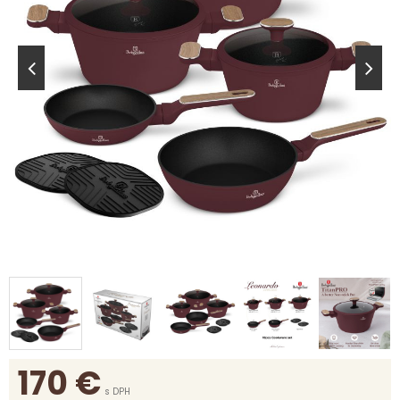
170
€
s DPH