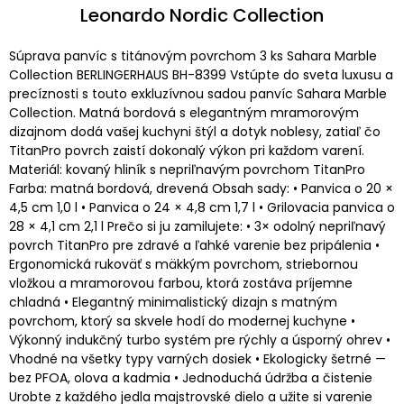
Leonardo Nordic Collection
Súprava panvíc s titánovým povrchom 3 ks Sahara Marble
Collection BERLINGERHAUS BH-8399 Vstúpte do sveta luxusu a
precíznosti s touto exkluzívnou sadou panvíc Sahara Marble
Collection. Matná bordová s elegantným mramorovým
dizajnom dodá vašej kuchyni štýl a dotyk noblesy, zatiaľ čo
TitanPro povrch zaistí dokonalý výkon pri každom varení.
Materiál: kovaný hliník s nepriľnavým povrchom TitanPro
Farba: matná bordová, drevená Obsah sady: • Panvica o 20 ×
4,5 cm 1,0 l • Panvica o 24 × 4,8 cm 1,7 l • Grilovacia panvica o
28 × 4,1 cm 2,1 l Prečo si ju zamilujete: • 3× odolný nepriľnavý
povrch TitanPro pre zdravé a ľahké varenie bez pripálenia •
Ergonomická rukoväť s mäkkým povrchom, striebornou
vložkou a mramorovou farbou, ktorá zostáva príjemne
chladná • Elegantný minimalistický dizajn s matným
povrchom, ktorý sa skvele hodí do modernej kuchyne •
Výkonný indukčný turbo systém pre rýchly a úsporný ohrev •
Vhodné na všetky typy varných dosiek • Ekologicky šetrné —
bez PFOA, olova a kadmia • Jednoduchá údržba a čistenie
Urobte z každého jedla majstrovské dielo a užite si varenie