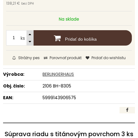
138,21 €
bez DPH
Na sklade
ks
Pridať do košíka
Strážny pes
Porovnať produkt
Pridať do wishlistu
Výrobca:
BERLINGERHAUS
Obj. čislo:
2106 BH-8305
EAN:
5999143906575
Súprava riadu s titánovým povrchom 3 ks