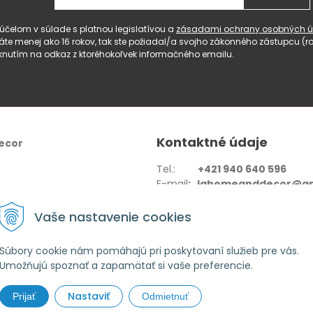
čelom v súlade s platnou legislatívou a
zásadami ochrany osobných ú
 máte menej ako 16 rokov, tak ste požiadal/a svojho zákonného zástupcu 
knutím na odkaz z ktoréhokoľvek informačného emailu.
Kontaktné údaje
ecor
Tel.:
+421 940 640 596
E-mail
: lahomeanddecor@gm
Adresa:
Zelenečská 10236/27
Vaše nastavenie cookies
91702,Trnava
Súbory cookie nám pomáhajú pri poskytovaní služieb pre vás.
Umožňujú spoznať a zapamätať si vaše preferencie.
Nastaviť
Prijať
Odmietnuť