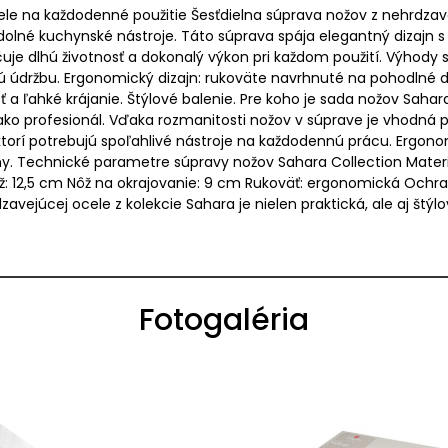
ele na každodenné použitie Šesťdielna súprava nožov z nehrdzav
dolné kuchynské nástroje. Táto súprava spája elegantný dizajn s 
uje dlhú životnosť a dokonalý výkon pri každom použití. Výhody 
 údržbu. Ergonomický dizajn: rukoväte navrhnuté na pohodlné dr
 a ľahké krájanie. Štýlové balenie. Pre koho je sada nožov Saha
 ako profesionál. Vďaka rozmanitosti nožov v súprave je vhodná 
 ktorí potrebujú spoľahlivé nástroje na každodennú prácu. Ergo
y. Technické parametre súpravy nožov Sahara Collection Materiá
ôž: 12,5 cm Nôž na okrajovanie: 9 cm Rukoväť: ergonomická Ochr
zavejúcej ocele z kolekcie Sahara je nielen praktická, ale aj š
Fotogaléria