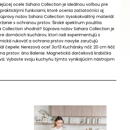
ejúcej ocele Sahara Collection je ideálnou voľbou pre
praktickými funkciami, ktoré ocenia začiatočníci aj
súpravy nožov Sahara Collection Vysokokvalitný materiál:
žanie s ochranou prstov. Široké spektrum použitia.
ra Collection vhodná? Súprava nožov Sahara Collection je
pre domácich kuchárov, ktorí radi experimentujú s
nomická rukoväť a ochrana prstov navyše zaručujú
l čepele: Nerezová oceľ 3cr13 Kuchársky nôž: 20 cm Nôž
ana prstov: áno Balenie: Magnetická darčeková krabička
týlová. Vybavte svoju kuchyňu týmto vynikajúcim nástrojom