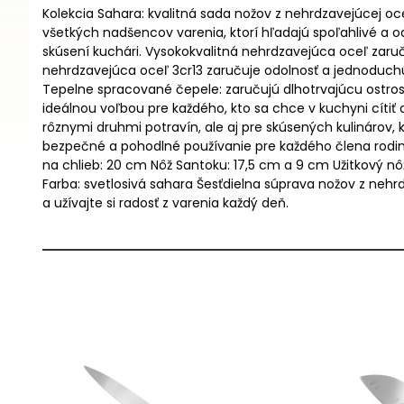
Kolekcia Sahara: kvalitná sada nožov z nehrdzavejúcej oc
všetkých nadšencov varenia, ktorí hľadajú spoľahlivé a o
skúsení kuchári. Vysokokvalitná nehrdzavejúca oceľ zaruč
nehrdzavejúca oceľ 3cr13 zaručuje odolnosť a jednoduchú
Tepelne spracované čepele: zaručujú dlhotrvajúcu ostrosť
ideálnou voľbou pre každého, kto sa chce v kuchyni cítiť
rôznymi druhmi potravín, ale aj pre skúsených kulinárov,
bezpečné a pohodlné používanie pre každého člena rodin
na chlieb: 20 cm Nôž Santoku: 17,5 cm a 9 cm Užitkový n
Farba: svetlosivá sahara Šesťdielna súprava nožov z nehrd
a užívajte si radosť z varenia každý deň.