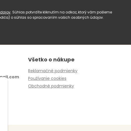
dajov
. Súhlas potvrdíte kliknutím na odkaz, ktorý vám pošleme
(rodiča) o súhlas so spracovaním vašich osobných údajov.
Všetko o nákupe
Reklamačné podmienky
ail.com
Používanie cookies
Obchodné podmienky