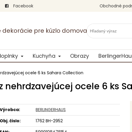
Facebook
Obchodné pod
vé dekorácie pre kúzlo domova
doplnky
Kuchyňa
Obrazy
BerlingerHau
rdzavejúcej ocele 6 ks Sahara Collection
 nehrdzavejúcej ocele 6 ks S
Výrobca:
BERLINGERHAUS
Obj. čislo:
1762 BH-2952