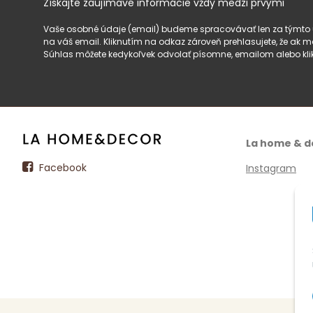
Získajte zaujímavé informácie vždy medzi prvými
Vaše osobné údaje (email) budeme spracovávať len za týmto ú
na váš email. Kliknutím na odkaz zároveň prehlasujete, že ak
Súhlas môžete kedykoľvek odvolať písomne, emailom alebo kli
La home & d
Facebook
Instagram