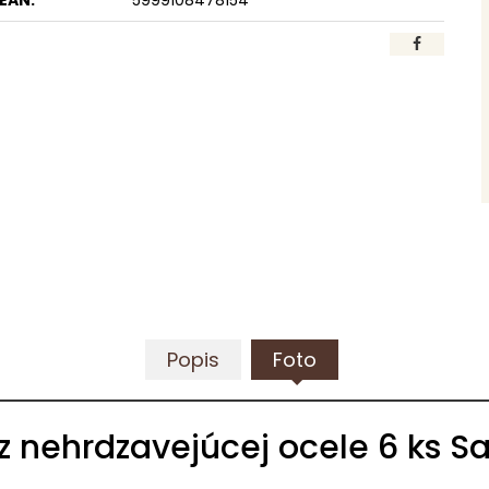
EAN:
5999108478154
Popis
Foto
 nehrdzavejúcej ocele 6 ks S