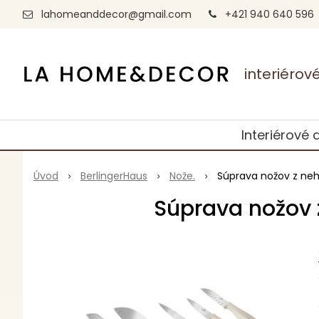
lahomeanddecor@gmail.com
+421 940 640 596
interiéro
Interiérové 
Úvod
BerlingerHaus
Nože.
Súprava nožov z neh
Súprava nožov z