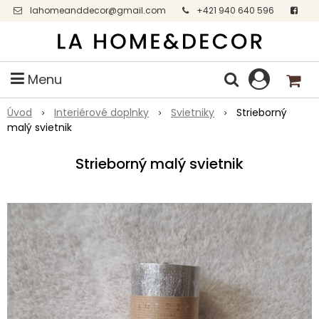
lahomeanddecor@gmail.com
+421 940 640 596
Facebook
Menu
Úvod
Interiérové doplnky
Svietniky
Strieborný
malý svietnik
Strieborný malý svietnik