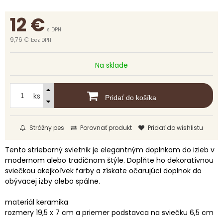
12
€
s DPH
9,76 €
bez DPH
Na sklade
ks
Pridať do košíka
Strážny pes
Porovnať produkt
Pridať do wishlistu
Tento strieborný svietnik je elegantným doplnkom do izieb v
modernom alebo tradičnom štýle. Doplňte ho dekoratívnou
sviečkou akejkoľvek farby a získate očarujúci doplnok do
obývacej izby alebo spálne.
materiál keramika
rozmery 19,5 x 7 cm a priemer podstavca na sviečku 6,5 cm