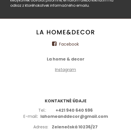
kedykoľvek odvolať písomne, emailom alebo kliknutím na
odkaz z ktoréhokoľvek informačného emailu.
Facebook
La home & decor
Instagram
KONTAKTNÉ ÚDAJE
Tel.:
+421 940 640 596
E-mail
: lahomeanddecor@gmail.com
Adresa:
Zelenečská 10236/27