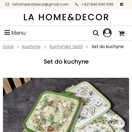
lahomeanddecor@gmail.com
+421 940 640 596
Facebook
Menu
Úvod
Kuchyňa
Kuchynský textil
Set do kuchyne
Set do kuchyne