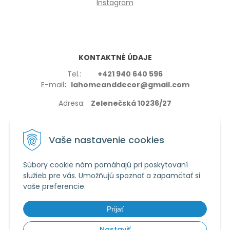
Instagram
KONTAKTNÉ ÚDAJE
Tel.:
+421 940 640 596
E-mail
: lahomeanddecor@gmail.com
Adresa:
Zelenečská 10236/27
91702,Trnava
Vaše nastavenie cookies
Súbory cookie nám pomáhajú pri poskytovaní
služieb pre vás. Umožňujú spoznať a zapamätať si
VŠETKO O NÁKUPE
vaše preferencie.
Reklamačné podmienky
Používanie cookies
Prijať
Obchodné podmienky
Nastaviť