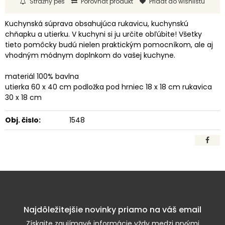
Strážny pes
Porovnať produkt
Pridať do wishlistu
Kuchynská súprava obsahujúca rukavicu, kuchynskú
chňapku a utierku. V kuchyni si ju určite obľúbite! Všetky
tieto pomôcky budú nielen praktickým pomocníkom, ale aj
vhodným módnym doplnkom do vašej kuchyne.
materiál 100% bavlna
utierka 60 x 40 cm podložka pod hrniec 18 x 18 cm rukavica
30 x 18 cm
Obj. čislo:
1548
Najdôležitejšie novinky priamo na váš email
Získajte zaujímavé informácie vždy medzi prvými