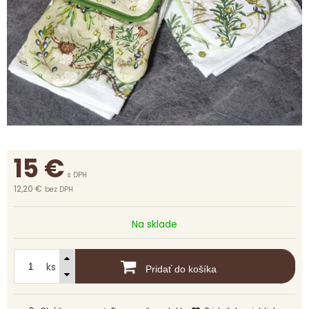
15
€
s DPH
12,20 €
bez DPH
Na sklade
ks
Pridať do košíka