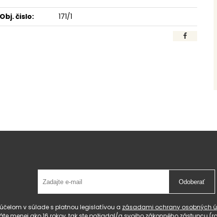
Obj. čislo:
171/1
Odoberať
čelom v súlade s platnou legislatívou a
zásadami ochrany osobných ú
 máte menej ako 16 rokov, tak ste požiadal/a svojho zákonného zástupcu 