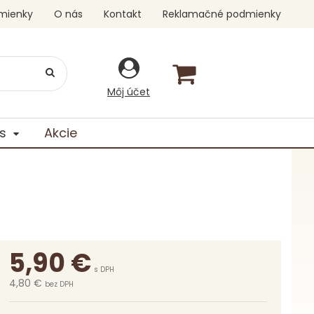
mienky
O nás
Kontakt
Reklamačné podmienky
Môj účet
s
Akcie
5,90
€
s DPH
4,80 €
bez DPH