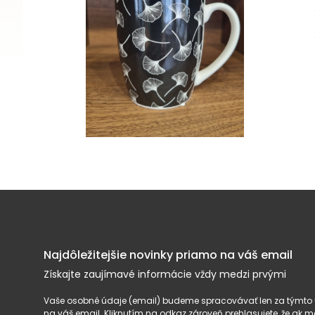
Najdôležitejšie novinky priamo na váš email
Získajte zaujímavé informácie vždy medzi prvými
Vaše osobné údaje (email) budeme spracovávať len za týmto ú
na váš email. Kliknutím na odkaz zároveň prehlasujete, že ak