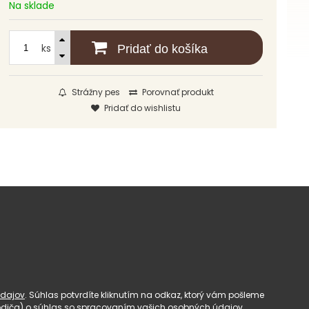
Na sklade
ks
Pridať do košíka
Strážny pes
Porovnať produkt
Pridať do wishlistu
dajov
. Súhlas potvrdíte kliknutím na odkaz, ktorý vám pošleme
(rodiča) o súhlas so spracovaním vašich osobných údajov.