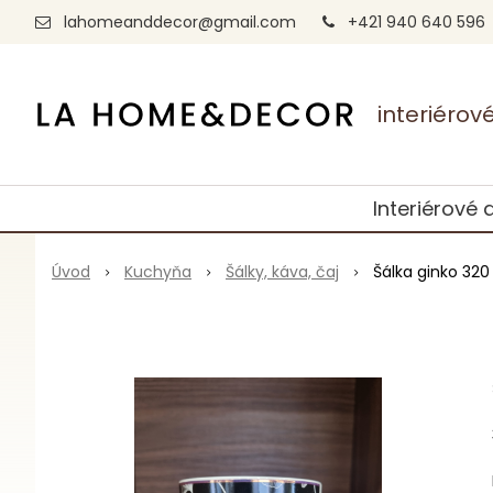
lahomeanddecor@gmail.com
+421 940 640 596
interiéro
Interiérové 
Úvod
Kuchyňa
Šálky, káva, čaj
Šálka ginko 320