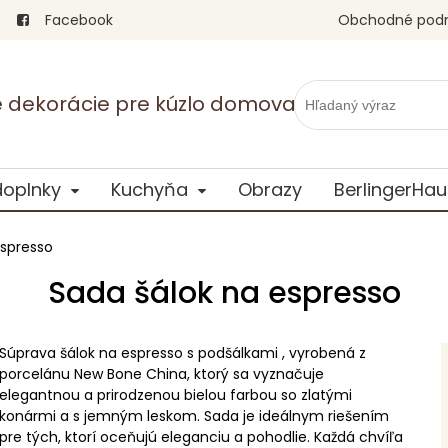
Facebook
Obchodné pod
vé dekorácie pre kúzlo domova
doplnky
Kuchyňa
Obrazy
BerlingerHau
espresso
Sada šálok na espresso
Súprava šálok na espresso s podšálkami , vyrobená z
porcelánu New Bone China, ktorý sa vyznačuje
elegantnou a prirodzenou bielou farbou so zlatými
konármi a s jemným leskom. Sada je ideálnym riešením
pre tých, ktorí oceňujú eleganciu a pohodlie. Každá chvíľa