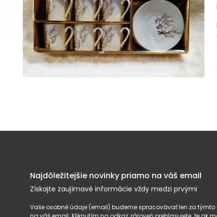
Najdôležitejšie novinky priamo na váš email
Získajte zaujímavé informácie vždy medzi prvými
Vaše osobné údaje (email) budeme spracovávať len za týmto ú
na váš email. Kliknutím na odkaz zároveň prehlasujete, že ak