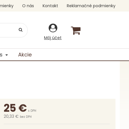
mienky
O nás
Kontakt
Reklamačné podmienky
Môj účet
s
Akcie
25
€
s DPH
20,33 €
bez DPH