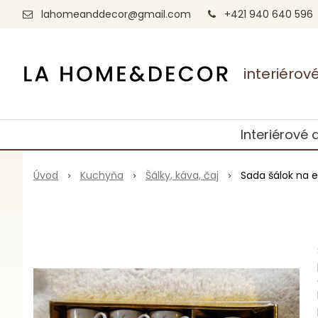
lahomeanddecor@gmail.com
+421 940 640 596
interiéro
Interiérové 
Úvod
Kuchyňa
Šálky, káva, čaj
Sada šálok na 