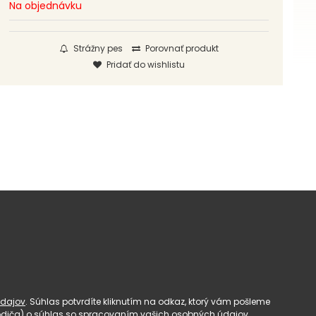
Na objednávku
Strážny pes
Porovnať produkt
Pridať do wishlistu
dajov
. Súhlas potvrdíte kliknutím na odkaz, ktorý vám pošleme
(rodiča) o súhlas so spracovaním vašich osobných údajov.