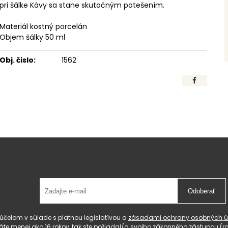
pri šálke Kávy sa stane skutočným potešením.
Materiál kostný porcelán
Objem šálky 50 ml
Obj. čislo:
1562
Odoberať
čelom v súlade s platnou legislatívou a
zásadami ochrany osobných ú
 máte menej ako 16 rokov, tak ste požiadal/a svojho zákonného zástupcu 