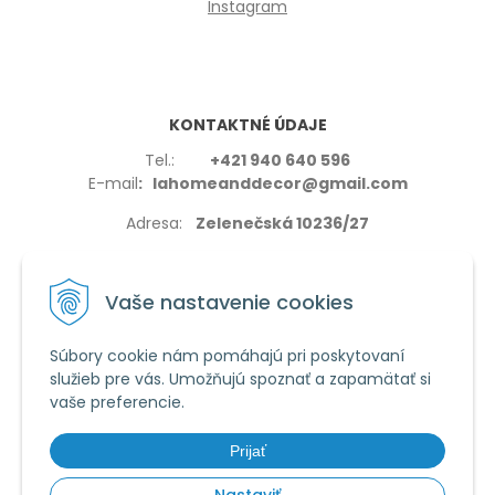
Instagram
KONTAKTNÉ ÚDAJE
Tel.:
+421 940 640 596
E-mail
: lahomeanddecor@gmail.com
Adresa:
Zelenečská 10236/27
91702,Trnava
Vaše nastavenie cookies
Súbory cookie nám pomáhajú pri poskytovaní
služieb pre vás. Umožňujú spoznať a zapamätať si
VŠETKO O NÁKUPE
vaše preferencie.
Reklamačné podmienky
Používanie cookies
Prijať
Obchodné podmienky