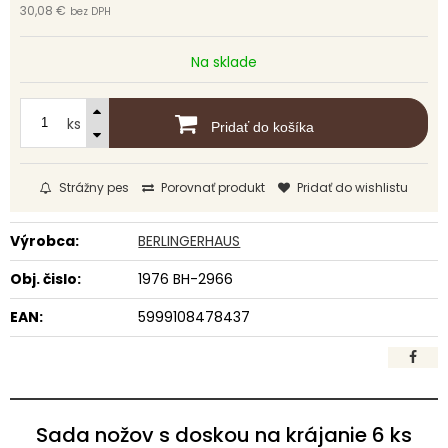
30,08 €
bez DPH
Na sklade
ks
Pridať do košíka
Strážny pes
Porovnať produkt
Pridať do wishlistu
Výrobca:
BERLINGERHAUS
Obj. čislo:
1976 BH-2966
EAN:
5999108478437
Sada nožov s doskou na krájanie 6 ks