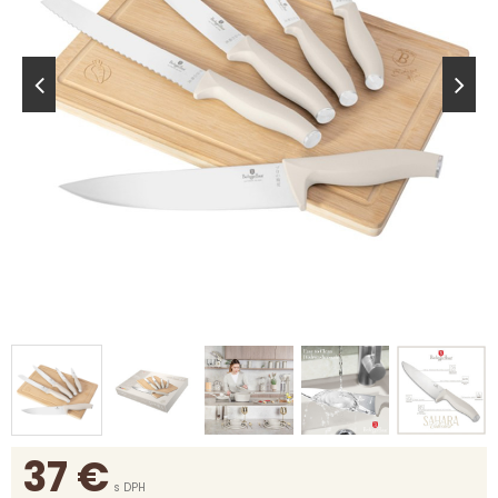
37
€
s DPH