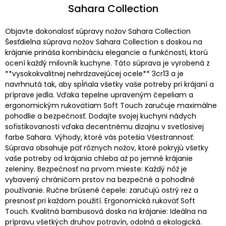
Sahara Collection
Objavte dokonalosť súpravy nožov Sahara Collection
Šesťdielna súprava nožov Sahara Collection s doskou na
krájanie prináša kombináciu elegancie a funkčnosti, ktorú
ocení každý milovník kuchyne. Táto súprava je vyrobená z
**vysokokvalitnej nehrdzavejúcej ocele** 3cr13 a je
navrhnutá tak, aby spĺňala všetky vaše potreby pri krájaní a
príprave jedla. Vďaka tepelne upraveným čepeliam a
ergonomickým rukovätiam Soft Touch zaručuje maximálne
pohodlie a bezpečnosť. Dodajte svojej kuchyni nádych
sofistikovanosti vďaka decentnému dizajnu v svetlosivej
farbe Sahara. Výhody, ktoré vás potešia Všestrannosť:
Súprava obsahuje päť rôznych nožov, ktoré pokryjú všetky
vaše potreby od krájania chleba až po jemné krájanie
zeleniny. Bezpečnosť na prvom mieste: Každý nôž je
vybavený chráničom prstov na bezpečné a pohodlné
používanie. Ručne brúsené čepele: zaručujú ostrý rez a
presnosť pri každom použití. Ergonomická rukoväť Soft
Touch. Kvalitná bambusová doska na krájanie: Ideálna na
prípravu všetkých druhov potravín, odolná a ekologická.