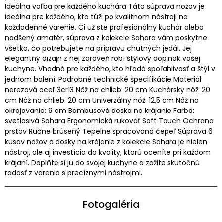
Ideálna voľba pre každého kuchára Táto súprava nožov je
ideálna pre každého, kto túži po kvalitnom nástroji na
každodenné varenie. Či už ste profesionálny kuchár alebo
nadšený amatér, súprava z kolekcie Sahara vám poskytne
všetko, čo potrebujete na prípravu chutných jedál. Jej
elegantný dizajn z nej zároveň robí štýlový doplnok vašej
kuchyne. Vhodná pre každého, kto hľadá spoľahlivosť a štýl v
jednom balení. Podrobné technické špecifikácie Materiál:
nerezová oceľ 3cr13 Nôž na chlieb: 20 cm Kuchársky nôž: 20
cm Nôž na chlieb: 20 cm Univerzálny nôž: 12,5 cm Nôž na
okrajovanie: 9 cm Bambusová doska na krájanie Farba:
svetlosivá Sahara Ergonomická rukoväť Soft Touch Ochrana
prstov Ručne brúsený Tepelne spracovaná čepeľ Súprava 6
kusov nožov a dosky na krájanie z kolekcie Sahara je nielen
nástroj, ale aj investícia do kvality, ktorú oceníte pri každom
krájaní. Doplňte si ju do svojej kuchyne a zažite skutočnú
radosť z varenia s precíznymi nástrojmi.
Fotogaléria