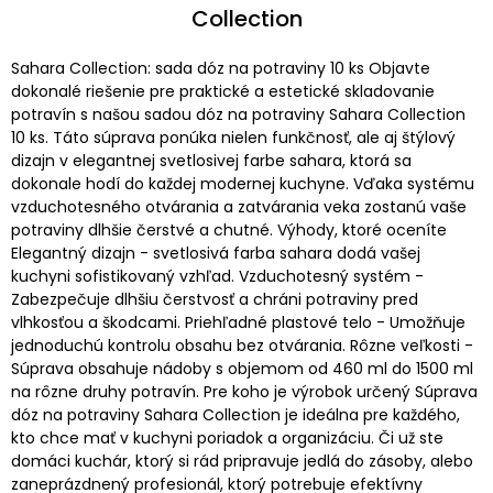
Collection
Sahara Collection: sada dóz na potraviny 10 ks Objavte
dokonalé riešenie pre praktické a estetické skladovanie
potravín s našou sadou dóz na potraviny Sahara Collection
10 ks. Táto súprava ponúka nielen funkčnosť, ale aj štýlový
dizajn v elegantnej svetlosivej farbe sahara, ktorá sa
dokonale hodí do každej modernej kuchyne. Vďaka systému
vzduchotesného otvárania a zatvárania veka zostanú vaše
potraviny dlhšie čerstvé a chutné. Výhody, ktoré oceníte
Elegantný dizajn - svetlosivá farba sahara dodá vašej
kuchyni sofistikovaný vzhľad. Vzduchotesný systém -
Zabezpečuje dlhšiu čerstvosť a chráni potraviny pred
vlhkosťou a škodcami. Priehľadné plastové telo - Umožňuje
jednoduchú kontrolu obsahu bez otvárania. Rôzne veľkosti -
Súprava obsahuje nádoby s objemom od 460 ml do 1500 ml
na rôzne druhy potravín. Pre koho je výrobok určený Súprava
dóz na potraviny Sahara Collection je ideálna pre každého,
kto chce mať v kuchyni poriadok a organizáciu. Či už ste
domáci kuchár, ktorý si rád pripravuje jedlá do zásoby, alebo
zaneprázdnený profesionál, ktorý potrebuje efektívny