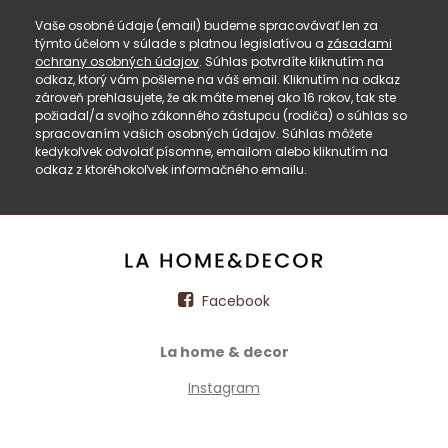
Vaše osobné údaje (email) budeme spracovávať len za
týmto účelom v súlade s platnou legislatívou a
zásadami
ochrany osobných údajov
. Súhlas potvrdíte kliknutím na
odkaz, ktorý vám pošleme na váš email. Kliknutím na odkaz
zároveň prehlasujete, že ak máte menej ako 16 rokov, tak ste
požiadal/a svojho zákonného zástupcu (rodiča) o súhlas so
spracovaním vašich osobných údajov. Súhlas môžete
kedykoľvek odvolať písomne, emailom alebo kliknutím na
odkaz z ktoréhokoľvek informačného emailu.
Facebook
La home & decor
Instagram