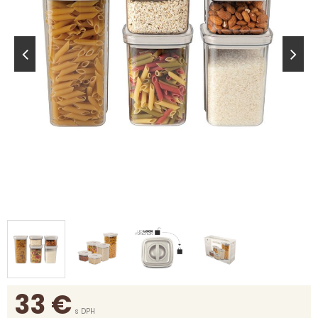
33
€
s DPH