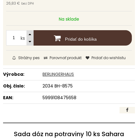
26,83 €
bez DPH
Na sklade
ks
Pridať do košíka
Strážny pes
Porovnať produkt
Pridať do wishlistu
Výrobca:
BERLINGERHAUS
Obj. čislo:
2034 BH-8575
EAN:
5999108475658
Sada dóz na potraviny 10 ks Sahara