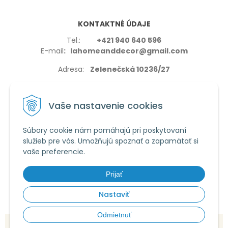
KONTAKTNÉ ÚDAJE
Tel.:
+421 940 640 596
E-mail
: lahomeanddecor@gmail.com
Adresa:
Zelenečská 10236/27
91702,Trnava
Vaše nastavenie cookies
Súbory cookie nám pomáhajú pri poskytovaní
služieb pre vás. Umožňujú spoznať a zapamätať si
VŠETKO O NÁKUPE
vaše preferencie.
Reklamačné podmienky
Používanie cookies
Prijať
Obchodné podmienky
Nastaviť
Odmietnuť
© 2026 La home & decor •
tvorba eshopu cez UNIobchod
,
webhosting