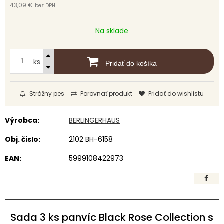
43,09 €
bez DPH
Na sklade
ks
Pridať do košíka
Strážny pes
Porovnať produkt
Pridať do wishlistu
Výrobca:
BERLINGERHAUS
Obj. čislo:
2102 BH-6158
EAN:
5999108422973
Sada 3 ks panvíc Black Rose Collection s