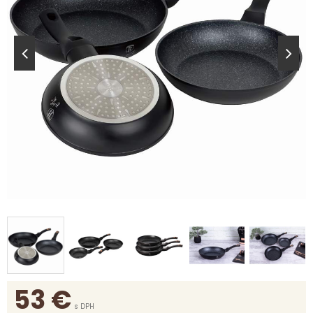
53
€
s DPH