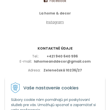
Facebook
La home & decor
Instagram
KONTAKTNÉ ÚDAJE
Tel.:
+421 940 640 596
E-mail
: lahomeanddecor@gmail.com
Adresa:
Zelenečská 10236/27
91702,Trnava
Vaše nastavenie cookies
Súbory cookie nám pomáhajú pri poskytovaní
služieb pre vás. Umožňujú spoznať a zapamätať si
VŠETKO O NÁKUPE