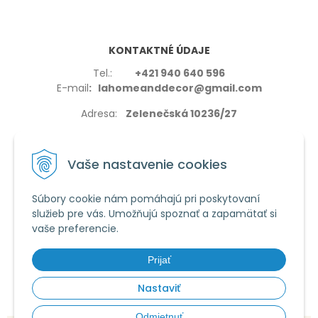
KONTAKTNÉ ÚDAJE
Tel.:
+421 940 640 596
E-mail
: lahomeanddecor@gmail.com
Adresa:
Zelenečská 10236/27
91702,Trnava
Vaše nastavenie cookies
Súbory cookie nám pomáhajú pri poskytovaní
služieb pre vás. Umožňujú spoznať a zapamätať si
VŠETKO O NÁKUPE
vaše preferencie.
Reklamačné podmienky
Používanie cookies
Prijať
Obchodné podmienky
Nastaviť
Odmietnuť