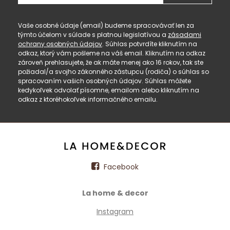
Vaše osobné údaje (email) budeme spracovávať len za
týmto účelom v súlade s platnou legislatívou a
zásadami
ochrany osobných údajov
. Súhlas potvrdíte kliknutím na
odkaz, ktorý vám pošleme na váš email. Kliknutím na odkaz
zároveň prehlasujete, že ak máte menej ako 16 rokov, tak ste
požiadal/a svojho zákonného zástupcu (rodiča) o súhlas so
spracovaním vašich osobných údajov. Súhlas môžete
kedykoľvek odvolať písomne, emailom alebo kliknutím na
odkaz z ktoréhokoľvek informačného emailu.
Facebook
La home & decor
Instagram