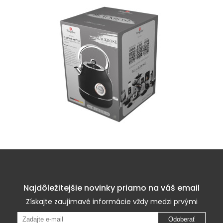
Najdôležitejšie novinky priamo na váš email
Získajte zaujímavé informácie vždy medzi prvými
Odoberať