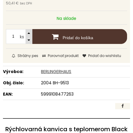
50,41 €
bez DPH
Na sklade
ks
Pridať do košíka
Strážny pes
Porovnať produkt
Pridať do wishlistu
Výrobca:
BERLINGERHAUS
Obj. čislo:
2004 BH-9513
EAN:
5999108477263
Rýchlovarná kanvica s teplomerom Black