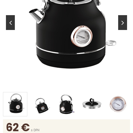
62
€
s DPH