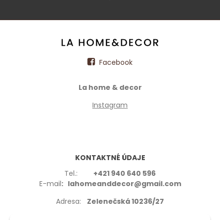
Facebook
La home & decor
Instagram
KONTAKTNÉ ÚDAJE
Tel.:
+421 940 640 596
E-mail
: lahomeanddecor@gmail.com
Adresa:
Zelenečská 10236/27
91702,Trnava