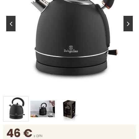
46
€
s DPH