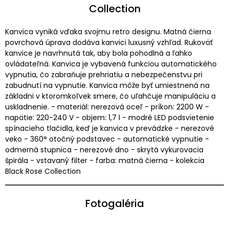
Collection
Kanvica vyniká vďaka svojmu retro designu. Matná čierna
povrchová úprava dodáva kanvici luxusný vzhľad. Rukoväť
kanvice je navrhnutá tak, aby bola pohodlná a ľahko
ovládateľná. Kanvica je vybavená funkciou automatického
vypnutia, čo zabraňuje prehriatiu a nebezpečenstvu pri
zabudnutí na vypnutie. Kanvica môže byť umiestnená na
základni v ktoromkoľvek smere, čo uľahčuje manipuláciu a
uskladnenie. - materiál: nerezová oceľ - príkon: 2200 W -
napätie: 220-240 V - objem: 1,7 l - modré LED podsvietenie
spínacieho tlačidla, keď je kanvica v prevádzke - nerezové
veko - 360° otočný podstavec - automatické vypnutie -
odmerná stupnica - nerezové dno - skrytá vykurovacia
špirála - vstavaný filter - farba: matná čierna - kolekcia
Black Rose Collection
Fotogaléria