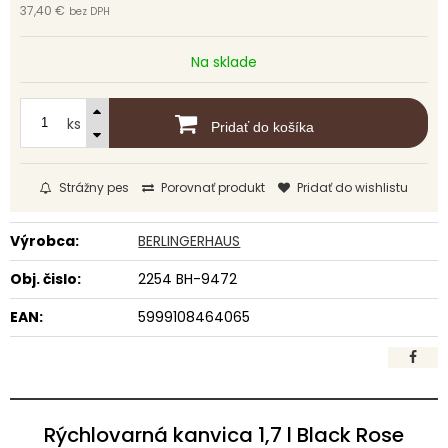
37,40 €
bez DPH
Na sklade
ks
Pridať do košíka
Strážny pes
Porovnať produkt
Pridať do wishlistu
Výrobca:
BERLINGERHAUS
Obj. čislo:
2254 BH-9472
EAN:
5999108464065
Rýchlovarná kanvica 1,7 l Black Rose