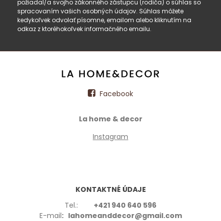
požiadal/a svojho zákonného zástupcu (rodiča) o súhlas so
spracovaním vašich osobných údajov. Súhlas môžete
kedykoľvek odvolať písomne, emailom alebo kliknutím na
odkaz z ktoréhokoľvek informačného emailu.
Facebook
La home & decor
Instagram
KONTAKTNÉ ÚDAJE
Tel.:
+421 940 640 596
E-mail
: lahomeanddecor@gmail.com