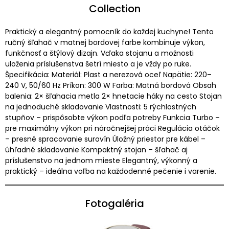
Collection
Praktický a elegantný pomocník do každej kuchyne! Tento
ručný šľahač v matnej bordovej farbe kombinuje výkon,
funkčnosť a štýlový dizajn. Vďaka stojanu a možnosti
uloženia príslušenstva šetrí miesto a je vždy po ruke.
Špecifikácia: Materiál: Plast a nerezová oceľ Napätie: 220–
240 V, 50/60 Hz Príkon: 300 W Farba: Matná bordová Obsah
balenia: 2× šľahacia metla 2× hnetacie háky na cesto Stojan
na jednoduché skladovanie Vlastnosti: 5 rýchlostných
stupňov – prispôsobte výkon podľa potreby Funkcia Turbo –
pre maximálny výkon pri náročnejšej práci Regulácia otáčok
– presné spracovanie surovín Úložný priestor pre kábel –
úhľadné skladovanie Kompaktný stojan – šľahač aj
príslušenstvo na jednom mieste Elegantný, výkonný a
praktický – ideálna voľba na každodenné pečenie i varenie.
Fotogaléria