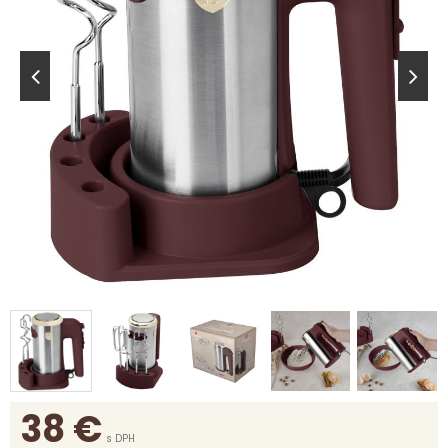
38
€
s DPH