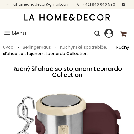
lahomeanddecor@gmail.com
+421 940 640 596
Facebook
Menu
Úvod
BerlingerHaus
Kuchynské spotrebiče.
Ručný
šľahač so stojanom Leonardo Collection
Ručný šľahač so stojanom Leonardo
Collection