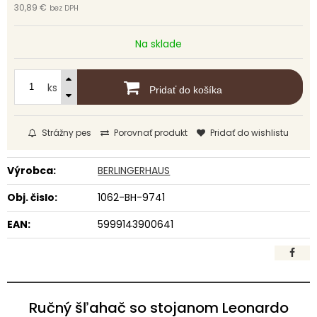
30,89 €
bez DPH
Na sklade
ks
Pridať do košíka
Strážny pes
Porovnať produkt
Pridať do wishlistu
Výrobca:
BERLINGERHAUS
Obj. čislo:
1062-BH-9741
EAN:
5999143900641
Ručný šľahač so stojanom Leonardo