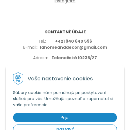
Instagram
KONTAKTNÉ ÚDAJE
Tel.:
+421 940 640 596
E-mail
: lahomeanddecor@gmail.com
Adresa:
Zelenečská 10236/27
91702,Trnava
Vaše nastavenie cookies
Súbory cookie nám pomáhajú pri poskytovaní
služieb pre vás. Umožňujú spoznať a zapamätať si
VŠETKO O NÁKUPE
vaše preferencie.
Reklamačné podmienky
Používanie cookies
Prijať
Obchodné podmienky
Nastaviť