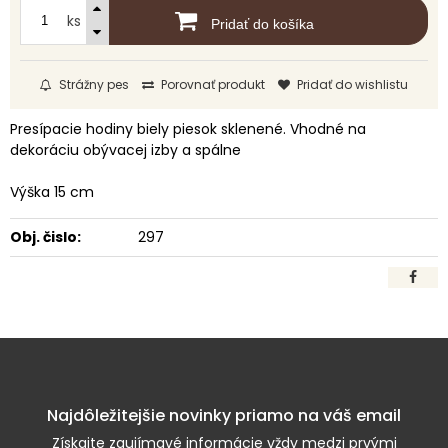
ks
Pridať do košíka
Strážny pes
Porovnať produkt
Pridať do wishlistu
Presípacie hodiny biely piesok sklenené. Vhodné na
dekoráciu obývacej izby a spálne
Výška 15 cm
Obj. čislo:
297
Najdôležitejšie novinky priamo na váš email
Získajte zaujímavé informácie vždy medzi prvými