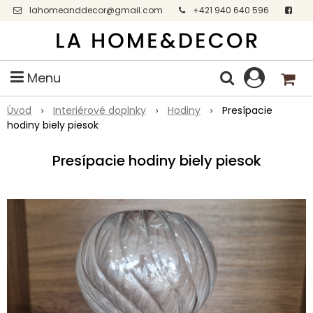
lahomeanddecor@gmail.com
+421 940 640 596
Facebook
Menu
Úvod
Interiérové doplnky
Hodiny
Presípacie
hodiny biely piesok
Presípacie hodiny biely piesok