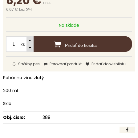
8,20
€
s DPH
6,67 €
bez DPH
Na sklade
ks
Pridať do košíka
Strážny pes
Porovnať produkt
Pridať do wishlistu
Pohár na víno zlatý
200 ml
Sklo
Obj. čislo:
389