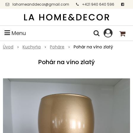
lahomeanddecor@gmail.com
+421 940 640 596
Facebook
Menu
Úvod
Kuchyňa
Poháre
Pohár na víno zlatý
Pohár na víno zlatý