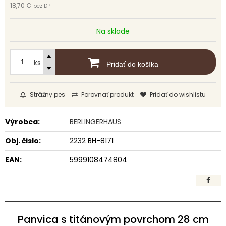
18,70 €
bez DPH
Na sklade
ks
Pridať do košíka
Strážny pes
Porovnať produkt
Pridať do wishlistu
Výrobca:
BERLINGERHAUS
Obj. čislo:
2232 BH-8171
EAN:
5999108474804
Panvica s titánovým povrchom 28 cm