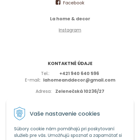
Facebook
La home & decor
Instagram
KONTAKTNÉ ÚDAJE
Tel.:
+421 940 640 596
E-mail
: lahomeanddecor@gmail.com
Adresa:
Zelenečská 10236/27
91702,Trnava
Vaše nastavenie cookies
Súbory cookie nám pomáhajú pri poskytovaní
služieb pre vás. Umožňujú spoznať a zapamätať si
VŠETKO O NÁKUPE