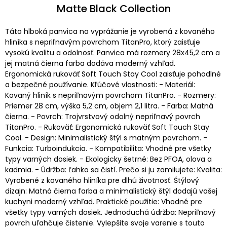
Matte Black Collection
Táto hlboká panvica na vyprážanie je vyrobená z kovaného
hliníka s nepriľnavým povrchom TitanPro, ktorý zaisťuje
vysokú kvalitu a odolnosť. Panvica má rozmery 28x45,2 cm a
jej matná čierna farba dodáva moderný vzhľad.
Ergonomická rukoväť Soft Touch Stay Cool zaisťuje pohodlné
a bezpečné používanie. Kľúčové vlastnosti: - Materiál:
Kovaný hliník s nepriľnavým povrchom TitanPro. - Rozmery:
Priemer 28 cm, výška 5,2 cm, objem 2,1 litra. - Farba: Matná
čierna. - Povrch: Trojvrstvový odolný nepriľnavý povrch
TitanPro. - Rukoväť: Ergonomická rukoväť Soft Touch Stay
Cool. - Design: Minimalistický štýl s matným povrchom. -
Funkcia: Turboindukcia. - Kompatibilita: Vhodné pre všetky
typy varných dosiek. - Ekologicky šetrné: Bez PFOA, olova a
kadmia. - Údržba: Ľahko sa čistí. Prečo si ju zamilujete: Kvalita:
Vyrobené z kovaného hliníka pre dlhú životnosť. Štýlový
dizajn: Matná čierna farba a minimalistický štýl dodajú vašej
kuchyni moderný vzhľad. Praktické použitie: Vhodné pre
všetky typy varných dosiek. Jednoduchá údržba: Nepriľnavý
povrch uľahčuje čistenie. Vylepšite svoje varenie s touto