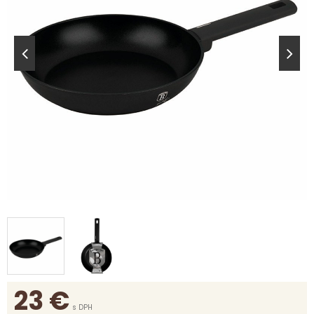
23
€
s DPH