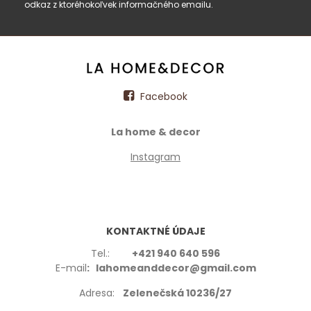
odkaz z ktoréhokoľvek informačného emailu.
Facebook
La home & decor
Instagram
KONTAKTNÉ ÚDAJE
Tel.:
+421 940 640 596
E-mail
: lahomeanddecor@gmail.com
Adresa:
Zelenečská 10236/27