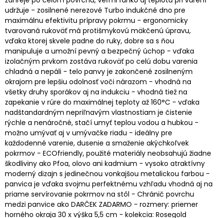
udržuje - zosilnené nerezové Turbo indukčné dno pre
maximálnu efektivitu prípravy pokrmu - ergonomicky
tvarovaná rukoväť má protišmykovú mäkčenú úpravu,
vďaka ktorej skvele padne do ruky, dobre sa s ňou
manipuluje a umožní pevný a bezpečný úchop - vďaka
izolačným prvkom zostáva rukoväť po celú dobu varenia
chladná a nepáli - telo panvy je zakončené zosilneným
okrajom pre lepšiu odolnosť voči nárazom - vhodná na
všetky druhy sporákov aj na indukciu - vhodná tiež na
zapekanie v rúre do maximálnej teploty až 160°C - vďaka
nadštandardným nepriľnavým vlastnostiam je čistenie
rýchle a nenáročné, stačí umyť teplou vodou a hubkou -
možno umývať aj v umývačke riadu - ideálny pre
každodenné varenie, dusenie a smaženie akýchkoľvek
pokrmov - ECOfriendly, použité materiály neobsahujú žiadne
škodliviny ako Pfoa, olovo ani kadmium - vysoko atraktívny
moderný dizajn s jedinečnou vonkajšou metalickou farbou -
panvica je vďaka svojmu perfektnému vzhľadu vhodná aj na
priame servírovanie pokrmov na stôl - Chránič povrchu
medzi panvice ako DARČEK ZADARMO - rozmery: priemer
horného okraja 30 x výška 5,5 cm - kolekcia: Rosegold