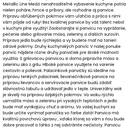
Metallic Line Medzi nenahraditeľné vybavenie kuchyne patria
nielen poháre, hrnce a príbory, ale rozhodne aj panvice.
Prípravu obľúbených pokrmov vám uľahčia a práca s nimi
vám pôjde od ruky! Bez kvalitnej panvice by váš talent nebol
v kuchyni plne využitý! Zaobstarajte si panvicu na vyprážanie,
pečenie alebo grilovanie mäsa, zeleniny a ďalších surovín.
Príprava jedla bude rýchlejšia a vy budete mať na tanieri
zdravé pokrmy. Druhy kuchynských panvíc V našej ponuke
panvíc nájdete rôzne druhy panvičiek pre široké možnosti
využitia. S grilovacou panvicou si doma pripravíte mäso a
zeleninu ako z grilu. Hlboké panvice využijete na varenie
cestovín a polievok. Palacinkové panvičky sú ideálne na
prípravu tenkých palaciniek, lievanečníkové panvice na
prípravu lievancov a servírovacie panvice budú zdobiť
slávnostnú tabuľu a udržiavať jedlo v teple. Univerzálny wok
je skvelý na prípravu ázijských pokrmov. Vo woku rýchlo
usmažíte mäso a zeleninu pri vysokých teplotách a jedlo
bude mať vynikajúcu chuť a arómu. Vo vašej kuchyni sa
bude určite vynímať panvička vo farbe zlatá! Panvica má
kvalitnú povrchovú úpravu , vďaka ktorej sa vám s ňou bude
dobre pracovať a ľahko z nej odstránite nečistoty. Panvicu