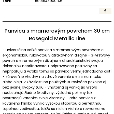
EAN:
5999143900146
Panvica s mramorovým povrchom 30 cm
Rosegold Metallic Line
- univerzálna veľká panvica s mramorovým povrchom a
ergonomickou rukoväťou v atraktívnom dizajne - 3-vrstvový
povrch s mramorovým dizajnom charakteristický svojou
dokonalou nepriľnavosťou, pripravované potraviny sa
nepripaľujú a vďaka tomu sa panvica veľmi jednoducho čistí
- zároveň je vhodný na zdravé varenie s minimom tuku
alebo oleja, v závislosti na použitých surovinách pokojne aj
bez jedinej kvapky tuku - vnútorná aj vonkajšia vrstva
neobsahujú žiadne škodliviny, výsledné pokrmy tak
nestrácajú varením svoje vitamíny - jadro panvice z
kovaného hliníka vyniká vysokou stabilitou a perfektnou
tepelnou vodivosťou, takže sa nielen rýchlo a rovnomerne
zahreje po celom povrchu, veľmi ľahko aj teplotu pri varení