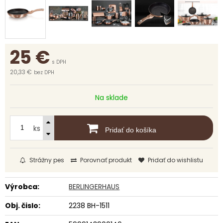
25
€
s DPH
20,33 €
bez DPH
Na sklade
ks
Pridať do košíka
Strážny pes
Porovnať produkt
Pridať do wishlistu
Výrobca:
BERLINGERHAUS
Obj. čislo:
2238 BH-1511