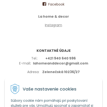
Facebook
La home & decor
Instagram
KONTAKTNÉ ÚDAJE
Tel.:
+421 940 640 596
E-mail
: lahomeanddecor@gmail.com
Adresa:
Zelenečská 10236/27
91702,Trnava
Vaše nastavenie cookies
Súbory cookie nám pomáhajú pri poskytovaní
služieb pre vás. Umožňujú spoznať a zapamätať si
VŠETKO O NÁKUPE