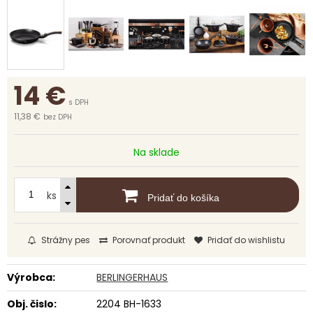
14
€
s DPH
11,38 €
bez DPH
Na sklade
ks
Pridať do košíka
Strážny pes
Porovnať produkt
Pridať do wishlistu
Výrobca:
BERLINGERHAUS
Obj. čislo:
2204 BH-1633