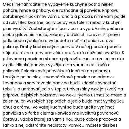
Medzi nenahraditeľné vybavenie kuchyne patria nielen
poháre, hrnce a príbory, ale rozhodne aj panvice. Prípravu
obľúbených pokrmov vám uľahčia a práca s nimi vám pôjde
od ruky! Bez kvalitnej panvice by váš talent nebol v kuchyni
plne využitý! Zaobstarajte si panvicu na vyprážanie, pečenie
alebo grilovanie mäsa, zeleniny a ďalších surovín. Príprava
jedla bude rýchlejšia a vy budete mať na tanieri zdravé
pokrmy. Druhy kuchynských panvíc V našej ponuke panvíc
nájdete rôzne druhy panvičiek pre široké možnosti využitia. S
grilovacou panvicou si doma pripravíte mäso a zeleninu ako
z grilu. Hlboké panvice využijete na varenie cestovín a
polievok. Palacinkové panvičky sú ideálne na prípravu
tenkých palaciniek, lievanečníkové panvice na prípravu
lievancov a servírovacie panvice budú zdobiť slávnostnú
tabuľu a udržiavať jedlo v teple. Univerzálny wok je skvelý na
prípravu ázijských pokrmov. Vo woku rýchlo usmažíte mäso a
zeleninu pri vysokých teplotách a jedlo bude mať vynikajúcu
chuť a arómu. Vo vašej kuchyni sa bude určite vynímať
panvička vo farbe čierna! Panvica má kvalitnú povrchovú
úpravu , vďaka ktorej sa vám s ňou bude dobre pracovať a
ľahko z nej odstránite nečistoty. Panvicu môžete tiež bez