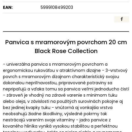
EAN:
5999108499203
Panvica s mramorovým povrchom 20 cm
Black Rose Collection
- univerzálna panvica s mramorovým povrchom a
ergonomickou rukoväťou v atraktívnom dizajne - 3-vrstvový
povrch s mramorovým dizajnom charakteristický svojou
dokonalou nepriľnavosťou, pripravované potraviny sa
nepripaľujú a vďaka tomu sa panvica veľmi jednoducho čistí
- zároveň je vhodný na zdravé varenie s minimom tuku
alebo oleja, v závislosti na použitých surovinách pokojne aj
bez jedinej kvapky tuku - vnútorná aj vonkajšia vrstva
neobsahujú žiadne škodliviny, výsledné pokrmy tak
nestrácajú varením svoje vitamíny - jadro panvice z
kovaného hliníka vyniká vysokou stabilitou a perfektnou