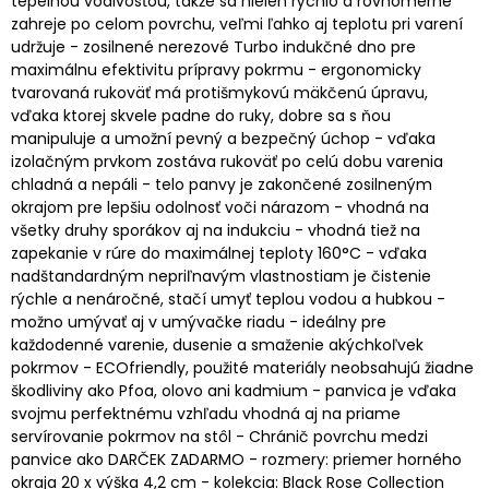
tepelnou vodivosťou, takže sa nielen rýchlo a rovnomerne
zahreje po celom povrchu, veľmi ľahko aj teplotu pri varení
udržuje - zosilnené nerezové Turbo indukčné dno pre
maximálnu efektivitu prípravy pokrmu - ergonomicky
tvarovaná rukoväť má protišmykovú mäkčenú úpravu,
vďaka ktorej skvele padne do ruky, dobre sa s ňou
manipuluje a umožní pevný a bezpečný úchop - vďaka
izolačným prvkom zostáva rukoväť po celú dobu varenia
chladná a nepáli - telo panvy je zakončené zosilneným
okrajom pre lepšiu odolnosť voči nárazom - vhodná na
všetky druhy sporákov aj na indukciu - vhodná tiež na
zapekanie v rúre do maximálnej teploty 160°C - vďaka
nadštandardným nepriľnavým vlastnostiam je čistenie
rýchle a nenáročné, stačí umyť teplou vodou a hubkou -
možno umývať aj v umývačke riadu - ideálny pre
každodenné varenie, dusenie a smaženie akýchkoľvek
pokrmov - ECOfriendly, použité materiály neobsahujú žiadne
škodliviny ako Pfoa, olovo ani kadmium - panvica je vďaka
svojmu perfektnému vzhľadu vhodná aj na priame
servírovanie pokrmov na stôl - Chránič povrchu medzi
panvice ako DARČEK ZADARMO - rozmery: priemer horného
okraja 20 x výška 4,2 cm - kolekcia: Black Rose Collection