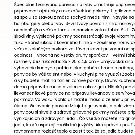
Špeciálne tvarovaná panvica na ryby umožňuje pripravova
pripravovať aj steaky a akékoľvek iné pokrmy. U grilovací
sa spolu so šťavou z mäsa zachytí medzi nimi. Navyše sa 
hamburgery alebo ryby. 3-vrstvový povrch s mramorovým 
nepripaľujú a vďaka tomu sa panvica veľmi ľahko čistí. 
škodliviny, výsledné pokrmy tak nestrácajú svoje vitamí
tuku - konštrukcia z kovaného hliníka - zosilnený horný 
vďaka izolačným prvkom zostáva rukoväť pri varení na sp
odolnosť - vhodná na všetky druhy sporákov - veľmi ľah
rozmery bez rukoväte: 35 x 25 x 4,5 cm - umývačka: áno - 
vybavenie kuchyne patria nielen poháre, hrnce a príbory
panvice by váš talent nebol v kuchyni plne využitý! Zaobst
a vy budete mať na tanieri zdravé pokrmy. Druhy kuchynsk
doma pripravíte mäso a zeleninu ako z grilu. Hlboké panvi
lievanečníkové panvice na prípravu lievancov a servírovac
pokrmov. Vo woku rýchlo usmažíte mäso a zeleninu pri vy
čierna! Grilovacia panvica Milujete grilovanie, a celú zim
panvicou si skvelé a zdravé grilované pokrmy môžete pripr
vynikajúcich a zdravých jedál . Čo všetko môžete na gril
jedlo, ktoré uspokojí maškrtné jazýčky. Ako správne použ
rovnomerne rozložiť teplo a zaistiť tak, že sa jedlo budete