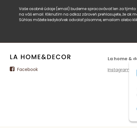
Vaše osobné údaje (email) budeme spracovávať len za týmto ú
na váš email. Kliknutím na odkaz zároveň prehlasujete, že ak
Súhlas môžete kedykoľvek odvolať písomne, emailom alebo kli
La home & d
Facebook
Instagram
© 2026 La