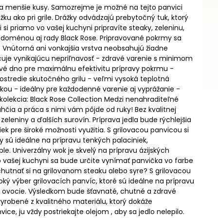
 na menšie kusy. Samozrejme je možné na tejto panvici
ku ako pri grile. Drážky odvádzajú prebytočný tuk, ktorý
i priamo vo vašej kuchyni pripravíte steaky, zeleninu,
 doménou aj rady Black Rose. Pripravované pokrmy sa
 Vnútorná ani vonkajšia vrstva neobsahujú žiadne
čuje vynikajúcu nepriľnavosť - zdravé varenie s minimom
čové dno pre maximálnu efektivitu prípravy pokrmu -
ostredie skutočného grilu - veľmi vysoká teplotná
ou - ideálny pre každodenné varenie aj vyprážanie -
 kolekcia: Black Rose Collection Medzi nenahraditeľné
čia a práca s nimi vám pôjde od ruky! Bez kvalitnej
eleniny a ďalších surovín. Príprava jedla bude rýchlejšia
 pre široké možnosti využitia. S grilovacou panvicou si
y sú ideálne na prípravu tenkých palaciniek,
le. Univerzálny wok je skvelý na prípravu ázijských
 vašej kuchyni sa bude určite vynímať panvička vo farbe
pochutnať si na grilovanom steaku alebo syre? S grilovacou
ký výber grilovacích panvíc, ktoré sú ideálne na prípravu
y a ovocie. Výsledkom bude šťavnaté, chutné a zdravé
vyrobené z kvalitného materiálu, ktorý dokáže
ice, ju vždy postriekajte olejom , aby sa jedlo nelepilo.