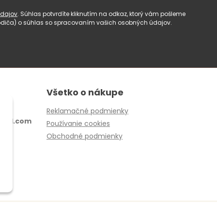
dajov
. Súhlas potvrdíte kliknutím na odkaz, ktorý vám pošleme
(rodiča) o súhlas so spracovaním vašich osobných údajov.
Všetko o nákupe
Reklamačné podmienky
ail.com
Používanie cookies
Obchodné podmienky
EBYGROUP