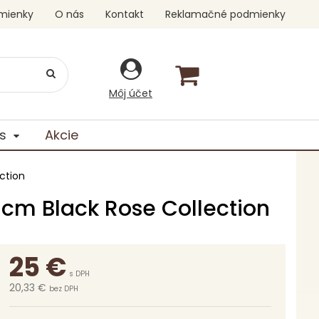
mienky
O nás
Kontakt
Reklamačné podmienky
Môj účet
s
Akcie
ction
cm Black Rose Collection
25
€
s DPH
20,33 €
bez DPH