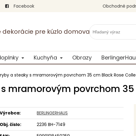
Facebook
Obchodné pod
vé dekorácie pre kúzlo domova
doplnky
Kuchyňa
Obrazy
BerlingerHau
 ryby a steaky s mramorovým povrchom 35 cm Black Rose Colle
y s mramorovým povrchom 35 
Výrobca:
BERLINGERHAUS
Obj. čislo:
2236 BH-7149