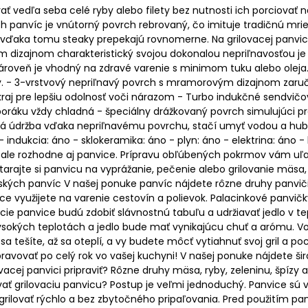
ť vedľa seba celé ryby alebo filety bez nutnosti ich porciovať
ch panvíc je vnútorný povrch rebrovaný, čo imituje tradičnú mriež
vďaka tomu steaky prepekajú rovnomerne. Na grilovacej panvici s
dizajnom charakteristický svojou dokonalou nepriľnavosťou je
Zároveň je vhodný na zdravé varenie s minimom tuku alebo oleja.
ny. - 3-vrstvový nepriľnavý povrch s mramorovým dizajnom zaru
okraj pre lepšiu odolnosť voči nárazom - Turbo indukčné sendvi
oráku vždy chladná - špeciálny drážkovaný povrch simulujúci pr
ká údržba vďaka nepriľnavému povrchu, stačí umyť vodou a hubk
indukcia: áno - sklokeramika: áno - plyn: áno - elektrina: áno -
, ale rozhodne aj panvice. Prípravu obľúbených pokrmov vám uľah
arajte si panvicu na vyprážanie, pečenie alebo grilovanie mäsa, z
ých panvíc V našej ponuke panvíc nájdete rôzne druhy panvičiek
ce využijete na varenie cestovín a polievok. Palacinkové panvičk
ie panvice budú zdobiť slávnostnú tabuľu a udržiavať jedlo v tep
sokých teplotách a jedlo bude mať vynikajúcu chuť a arómu. Vo
u sa tešíte, až sa oteplí, a vy budete môcť vytiahnuť svoj gril a 
avovať po celý rok vo vašej kuchyni! V našej ponuke nájdete širo
ovacej panvici pripraviť? Rôzne druhy mäsa, ryby, zeleninu, špíz
ívať grilovaciu panvicu? Postup je veľmi jednoduchý. Panvice sú 
 grilovať rýchlo a bez zbytočného pripaľovania. Pred použitím panv