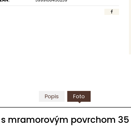
EAN:
5999108450259
Popis
Foto
y s mramorovým povrchom 35 