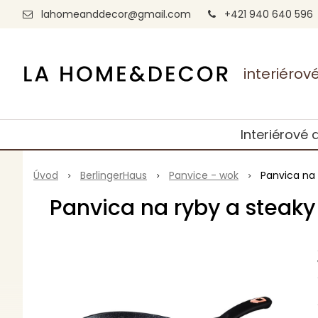
lahomeanddecor@gmail.com
+421 940 640 596
interiéro
Interiérové 
Úvod
BerlingerHaus
Panvice - wok
Panvica na
Panvica na ryby a steak