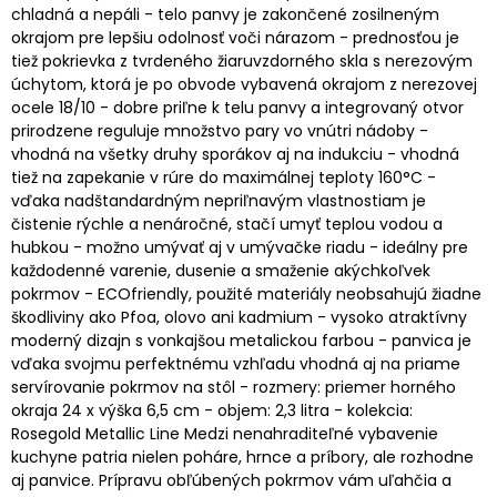
chladná a nepáli - telo panvy je zakončené zosilneným
okrajom pre lepšiu odolnosť voči nárazom - prednosťou je
tiež pokrievka z tvrdeného žiaruvzdorného skla s nerezovým
úchytom, ktorá je po obvode vybavená okrajom z nerezovej
ocele 18/10 - dobre priľne k telu panvy a integrovaný otvor
prirodzene reguluje množstvo pary vo vnútri nádoby -
vhodná na všetky druhy sporákov aj na indukciu - vhodná
tiež na zapekanie v rúre do maximálnej teploty 160°C -
vďaka nadštandardným nepriľnavým vlastnostiam je
čistenie rýchle a nenáročné, stačí umyť teplou vodou a
hubkou - možno umývať aj v umývačke riadu - ideálny pre
každodenné varenie, dusenie a smaženie akýchkoľvek
pokrmov - ECOfriendly, použité materiály neobsahujú žiadne
škodliviny ako Pfoa, olovo ani kadmium - vysoko atraktívny
moderný dizajn s vonkajšou metalickou farbou - panvica je
vďaka svojmu perfektnému vzhľadu vhodná aj na priame
servírovanie pokrmov na stôl - rozmery: priemer horného
okraja 24 x výška 6,5 cm - objem: 2,3 litra - kolekcia:
Rosegold Metallic Line Medzi nenahraditeľné vybavenie
kuchyne patria nielen poháre, hrnce a príbory, ale rozhodne
aj panvice. Prípravu obľúbených pokrmov vám uľahčia a