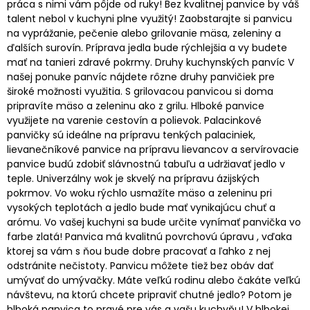
práca s nimi vám pôjde od ruky! Bez kvalitnej panvice by váš
talent nebol v kuchyni plne využitý! Zaobstarajte si panvicu
na vyprážanie, pečenie alebo grilovanie mäsa, zeleniny a
ďalších surovín. Príprava jedla bude rýchlejšia a vy budete
mať na tanieri zdravé pokrmy. Druhy kuchynských panvíc V
našej ponuke panvíc nájdete rôzne druhy panvičiek pre
široké možnosti využitia. S grilovacou panvicou si doma
pripravíte mäso a zeleninu ako z grilu. Hlboké panvice
využijete na varenie cestovín a polievok. Palacinkové
panvičky sú ideálne na prípravu tenkých palaciniek,
lievanečníkové panvice na prípravu lievancov a servírovacie
panvice budú zdobiť slávnostnú tabuľu a udržiavať jedlo v
teple. Univerzálny wok je skvelý na prípravu ázijských
pokrmov. Vo woku rýchlo usmažíte mäso a zeleninu pri
vysokých teplotách a jedlo bude mať vynikajúcu chuť a
arómu. Vo vašej kuchyni sa bude určite vynímať panvička vo
farbe zlatá! Panvica má kvalitnú povrchovú úpravu , vďaka
ktorej sa vám s ňou bude dobre pracovať a ľahko z nej
odstránite nečistoty. Panvicu môžete tiež bez obáv dať
umývať do umývačky. Máte veľkú rodinu alebo čakáte veľkú
návštevu, na ktorú chcete pripraviť chutné jedlo? Potom je
hlboká panvica to pravé pre vás a vašu kuchyňu! V hlbokej