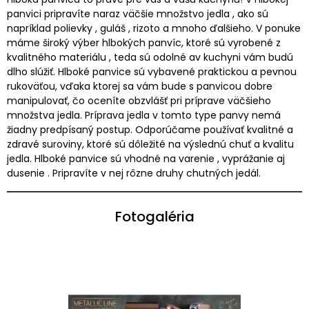
panvici pripravíte naraz väčšie množstvo jedla , ako sú
napríklad polievky , guláš , rizoto a mnoho ďalšieho. V ponuke
máme široký výber hlbokých panvíc, ktoré sú vyrobené z
kvalitného materiálu , teda sú odolné av kuchyni vám budú
dlho slúžiť. Hlboké panvice sú vybavené praktickou a pevnou
rukoväťou, vďaka ktorej sa vám bude s panvicou dobre
manipulovať, čo oceníte obzvlášť pri príprave väčšieho
množstva jedla. Príprava jedla v tomto type panvy nemá
žiadny predpísaný postup. Odporúčame používať kvalitné a
zdravé suroviny, ktoré sú dôležité na výslednú chuť a kvalitu
jedla. Hlboké panvice sú vhodné na varenie , vyprážanie aj
dusenie . Pripravíte v nej rôzne druhy chutných jedál.
Fotogaléria