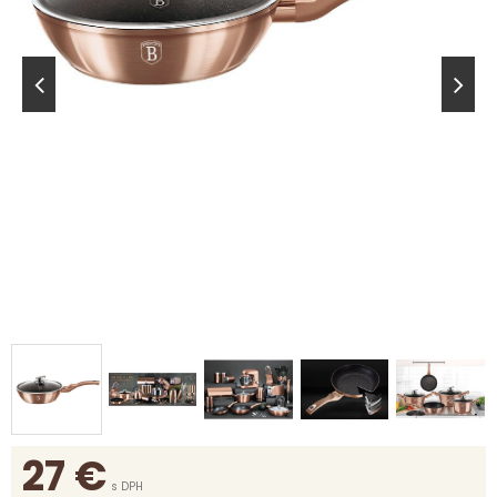
27
€
s DPH