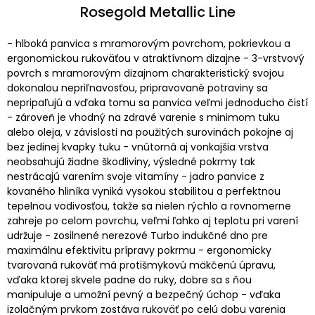
Rosegold Metallic Line
- hlboká panvica s mramorovým povrchom, pokrievkou a
ergonomickou rukoväťou v atraktívnom dizajne - 3-vrstvový
povrch s mramorovým dizajnom charakteristický svojou
dokonalou nepriľnavosťou, pripravované potraviny sa
nepripaľujú a vďaka tomu sa panvica veľmi jednoducho čistí
- zároveň je vhodný na zdravé varenie s minimom tuku
alebo oleja, v závislosti na použitých surovinách pokojne aj
bez jedinej kvapky tuku - vnútorná aj vonkajšia vrstva
neobsahujú žiadne škodliviny, výsledné pokrmy tak
nestrácajú varením svoje vitamíny - jadro panvice z
kovaného hliníka vyniká vysokou stabilitou a perfektnou
tepelnou vodivosťou, takže sa nielen rýchlo a rovnomerne
zahreje po celom povrchu, veľmi ľahko aj teplotu pri varení
udržuje - zosilnené nerezové Turbo indukčné dno pre
maximálnu efektivitu prípravy pokrmu - ergonomicky
tvarovaná rukoväť má protišmykovú mäkčenú úpravu,
vďaka ktorej skvele padne do ruky, dobre sa s ňou
manipuluje a umožní pevný a bezpečný úchop - vďaka
izolačným prvkom zostáva rukoväť po celú dobu varenia