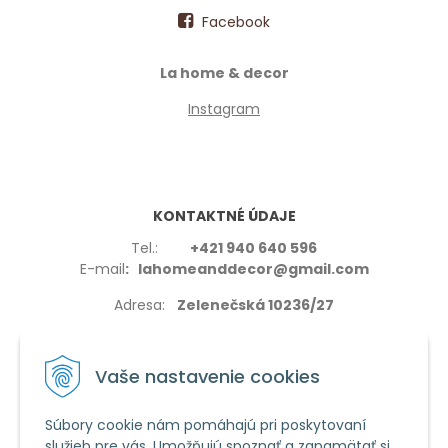
Facebook
La home & decor
Instagram
KONTAKTNÉ ÚDAJE
Tel.:
+421 940 640 596
E-mail
: lahomeanddecor@gmail.com
Adresa:
Zelenečská 10236/27
91702,Trnava
Vaše nastavenie cookies
Súbory cookie nám pomáhajú pri poskytovaní
služieb pre vás. Umožňujú spoznať a zapamätať si