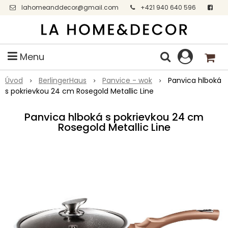
lahomeanddecor@gmail.com
+421 940 640 596
Facebook
Menu
Úvod
BerlingerHaus
Panvice - wok
Panvica hlboká
s pokrievkou 24 cm Rosegold Metallic Line
Panvica hlboká s pokrievkou 24 cm
Rosegold Metallic Line