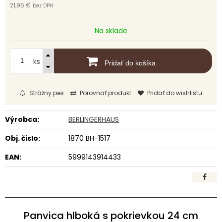
21,95 €
bez DPH
Na sklade
ks
Pridať do košíka
Strážny pes
Porovnať produkt
Pridať do wishlistu
Výrobca:
BERLINGERHAUS
Obj. čislo:
1870 BH-1517
EAN:
5999143914433
Panvica hlboká s pokrievkou 24 cm