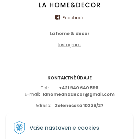
Facebook
La home & decor
Instagram
KONTAKTNÉ ÚDAJE
Tel.:
+421 940 640 596
E-mail
: lahomeanddecor@gmail.com
Adresa:
Zelenečská 10236/27
91702,Trnava
Vaše nastavenie cookies