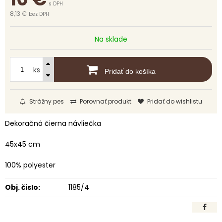
s DPH
8,13 €
bez DPH
Na sklade
ks
Pridať do košíka
Strážny pes
Porovnať produkt
Pridať do wishlistu
Dekoračná čierna návliečka
45x45 cm
100% polyester
Obj. čislo:
1185/4