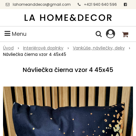
lahomeanddecor@gmail.com
+421 940 640 596
Facebook
Menu
Úvod
Interiérové doplnky
Vankúše, návliečky, deky
Návliečka čierna vzor 4 45x45
Návliečka čierna vzor 4 45x45