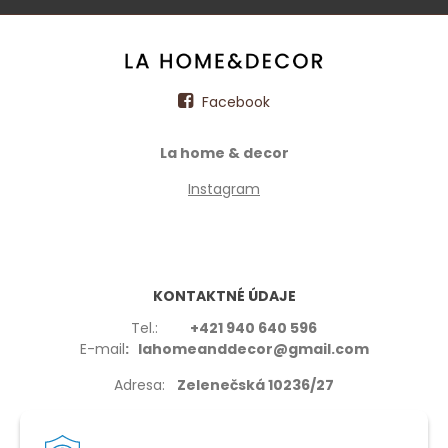
Facebook
La home & decor
Instagram
KONTAKTNÉ ÚDAJE
Tel.:
+421 940 640 596
E-mail
: lahomeanddecor@gmail.com
Adresa:
Zelenečská 10236/27
91702,Trnava