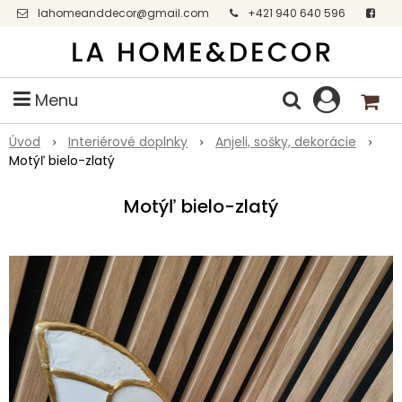
lahomeanddecor@gmail.com
+421 940 640 596
Facebook
Menu
Úvod
Interiérové doplnky
Anjeli, sošky, dekorácie
Motýľ bielo-zlatý
Motýľ bielo-zlatý