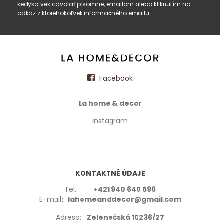
kedykoľvek odvolať písomne, emailom alebo kliknutím na
odkaz z ktoréhokoľvek informačného emailu.
Facebook
La home & decor
Instagram
KONTAKTNÉ ÚDAJE
Tel.:
+421 940 640 596
E-mail
: lahomeanddecor@gmail.com
Adresa:
Zelenečská 10236/27