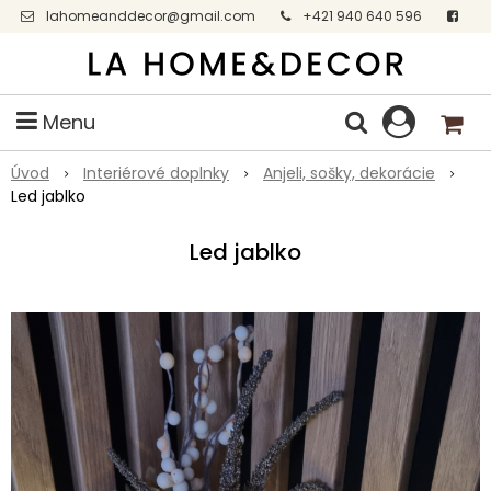
lahomeanddecor@gmail.com
+421 940 640 596
Facebook
Menu
Úvod
Interiérové doplnky
Anjeli, sošky, dekorácie
Led jablko
Led jablko