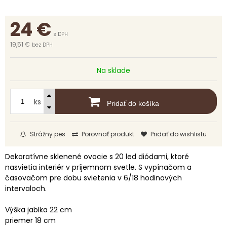
24
€
s DPH
19,51 €
bez DPH
Na sklade
ks
Pridať do košíka
Strážny pes
Porovnať produkt
Pridať do wishlistu
Dekoratívne sklenené ovocie s 20 led diódami, ktoré
nasvietia interiér v príjemnom svetle. S vypínačom a
časovačom pre dobu svietenia v 6/18 hodinových
intervaloch.
Výška jablka 22 cm
priemer 18 cm