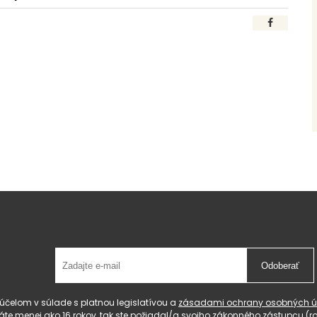
Odoberať
čelom v súlade s platnou legislatívou a
zásadami ochrany osobných ú
 máte menej ako 16 rokov, tak ste požiadal/a svojho zákonného zástupcu 