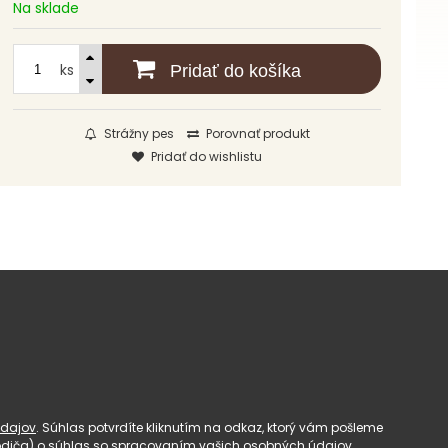
Na sklade
ks
Pridať do košíka
Strážny pes
Porovnať produkt
Pridať do wishlistu
dajov
. Súhlas potvrdíte kliknutím na odkaz, ktorý vám pošleme
(rodiča) o súhlas so spracovaním vašich osobných údajov.