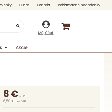
mienky
O nás
Kontakt
Reklamačné podmienky
Môj účet
s
Akcie
8
€
s DPH
6,50 €
bez DPH