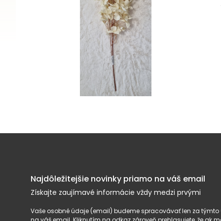
Najdôležitejšie novinky priamo na váš email
Získajte zaujímavé informácie vždy medzi prvými
Vaše osobné údaje (email) budeme spracovávať len za týmto ú
na váš email. Kliknutím na odkaz zároveň prehlasujete, že ak