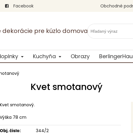
Facebook
Obchodné pod
vé dekorácie pre kúzlo domova
doplnky
Kuchyňa
Obrazy
BerlingerHau
motanový
Kvet smotanový
Kvet smotanový.
Výška 78 cm
Obj. čislo:
344/2