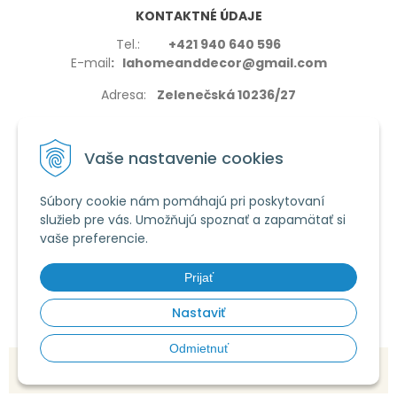
KONTAKTNÉ ÚDAJE
Tel.:
+421 940 640 596
E-mail
: lahomeanddecor@gmail.com
Adresa:
Zelenečská 10236/27
91702,Trnava
Vaše nastavenie cookies
Súbory cookie nám pomáhajú pri poskytovaní
služieb pre vás. Umožňujú spoznať a zapamätať si
VŠETKO O NÁKUPE
vaše preferencie.
Reklamačné podmienky
Používanie cookies
Prijať
Obchodné podmienky
Nastaviť
Odmietnuť
© 2026 La home & decor •
tvorba eshopu cez UNIobchod
,
webhosting
spoločnosti
WEBYGROUP