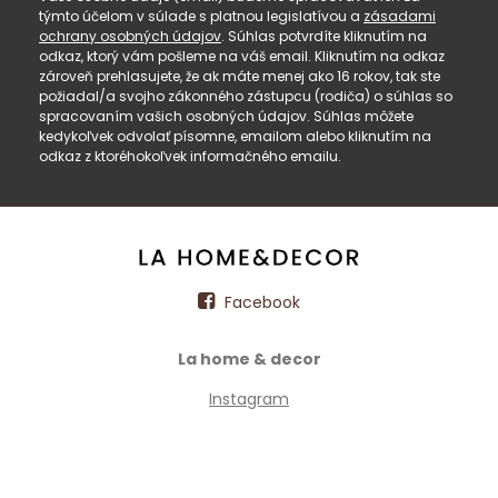
týmto účelom v súlade s platnou legislatívou a
zásadami
ochrany osobných údajov
. Súhlas potvrdíte kliknutím na
odkaz, ktorý vám pošleme na váš email. Kliknutím na odkaz
zároveň prehlasujete, že ak máte menej ako 16 rokov, tak ste
požiadal/a svojho zákonného zástupcu (rodiča) o súhlas so
spracovaním vašich osobných údajov. Súhlas môžete
kedykoľvek odvolať písomne, emailom alebo kliknutím na
odkaz z ktoréhokoľvek informačného emailu.
Facebook
La home & decor
Instagram