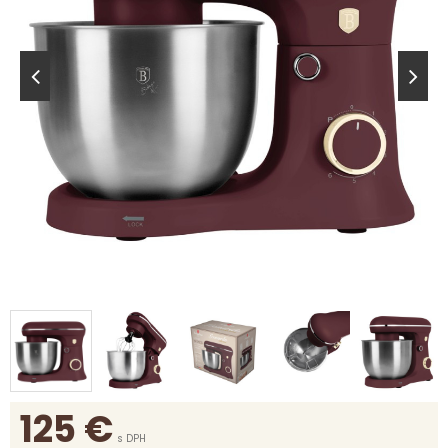
125
€
s DPH