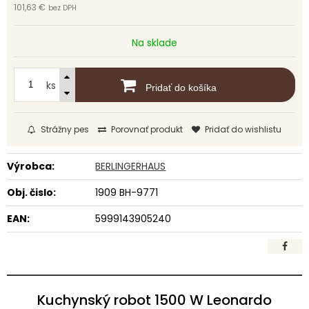
101,63 €
bez DPH
Na sklade
ks
Pridať do košíka
Strážny pes
Porovnať produkt
Pridať do wishlistu
Výrobca:
BERLINGERHAUS
Obj. čislo:
1909 BH-9771
EAN:
5999143905240
Kuchynský robot 1500 W Leonardo