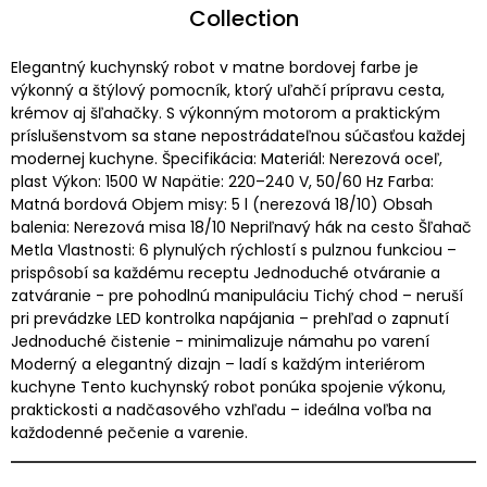
Collection
Elegantný kuchynský robot v matne bordovej farbe je
výkonný a štýlový pomocník, ktorý uľahčí prípravu cesta,
krémov aj šľahačky. S výkonným motorom a praktickým
príslušenstvom sa stane nepostrádateľnou súčasťou každej
modernej kuchyne. Špecifikácia: Materiál: Nerezová oceľ,
plast Výkon: 1500 W Napätie: 220–240 V, 50/60 Hz Farba:
Matná bordová Objem misy: 5 l (nerezová 18/10) Obsah
balenia: Nerezová misa 18/10 Nepriľnavý hák na cesto Šľahač
Metla Vlastnosti: 6 plynulých rýchlostí s pulznou funkciou –
prispôsobí sa každému receptu Jednoduché otváranie a
zatváranie - pre pohodlnú manipuláciu Tichý chod – neruší
pri prevádzke LED kontrolka napájania – prehľad o zapnutí
Jednoduché čistenie - minimalizuje námahu po varení
Moderný a elegantný dizajn – ladí s každým interiérom
kuchyne Tento kuchynský robot ponúka spojenie výkonu,
praktickosti a nadčasového vzhľadu – ideálna voľba na
každodenné pečenie a varenie.