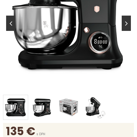
135
€
s DPH