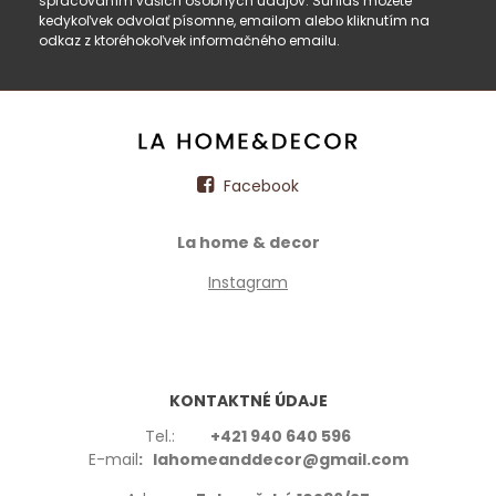
spracovaním vašich osobných údajov. Súhlas môžete
kedykoľvek odvolať písomne, emailom alebo kliknutím na
odkaz z ktoréhokoľvek informačného emailu.
Facebook
La home & decor
Instagram
KONTAKTNÉ ÚDAJE
Tel.:
+421 940 640 596
E-mail
: lahomeanddecor@gmail.com