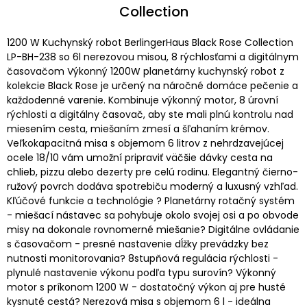
Collection
1200 W Kuchynský robot BerlingerHaus Black Rose Collection
LP-BH-238 so 6l nerezovou misou, 8 rýchlosťami a digitálnym
časovačom Výkonný 1200W planetárny kuchynský robot z
kolekcie Black Rose je určený na náročné domáce pečenie a
každodenné varenie. Kombinuje výkonný motor, 8 úrovní
rýchlosti a digitálny časovač, aby ste mali plnú kontrolu nad
miesením cesta, miešaním zmesí a šľahaním krémov.
Veľkokapacitná misa s objemom 6 litrov z nehrdzavejúcej
ocele 18/10 vám umožní pripraviť väčšie dávky cesta na
chlieb, pizzu alebo dezerty pre celú rodinu. Elegantný čierno-
ružový povrch dodáva spotrebiču moderný a luxusný vzhľad.
Kľúčové funkcie a technológie ? Planetárny rotačný systém
- miešací nástavec sa pohybuje okolo svojej osi a po obvode
misy na dokonale rovnomerné miešanie? Digitálne ovládanie
s časovačom - presné nastavenie dĺžky prevádzky bez
nutnosti monitorovania? 8stupňová regulácia rýchlosti -
plynulé nastavenie výkonu podľa typu surovín? Výkonný
motor s príkonom 1200 W - dostatočný výkon aj pre husté
kysnuté cestá? Nerezová misa s objemom 6 l - ideálna