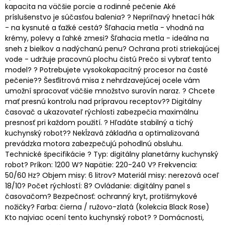
kapacita na väčšie porcie a rodinné pečenie Aké
príslušenstvo je súčasťou balenia? ? Nepriľnavý hnetací hák
- na kysnuté a ťažké cestá? Šľahacia metla - vhodná na
krémy, polevy a ľahké zmesi? Šľahacia metla - ideálna na
sneh z bielkov a nadýchanú penu? Ochrana proti striekajúcej
vode - udržuje pracovnú plochu čistú Prečo si vybrať tento
model? ? Potrebujete vysokokapacitný procesor na časté
pečenie?? Šesťlitrová misa z nehrdzavejúcej ocele vám
umožní spracovať väčšie množstvo surovín naraz. ? Chcete
mať presnú kontrolu nad prípravou receptov?? Digitálny
časovač a ukazovateľ rýchlosti zabezpečia maximálnu
presnosť pri každom použití. ? Hľadáte stabilný a tichý
kuchynský robot?? Nekĺzavá základňa a optimalizovaná
prevádzka motora zabezpečujú pohodlnú obsluhu.
Technické špecifikácie ? Typ: digitálny planetárny kuchynský
robot? Príkon: 1200 W? Napätie: 220-240 V? Frekvencia:
50/60 Hz? Objem misy: 6 litrov? Materiál misy: nerezová oceľ
18/10? Počet rýchlostí: 8? Ovládanie: digitálny panel s
časovačom? Bezpečnosť: ochranný kryt, protišmykové
nožičky? Farba: čierna / ružovo-zlatá (kolekcia Black Rose)
Kto najviac ocení tento kuchynský robot? ? Domácnosti,