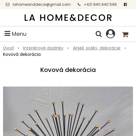
lahomeanddecor@gmail.com
+421 940 640 596
Facebook
Menu
Úvod
Interiérové doplnky
Anjeli, sošky, dekorácie
Kovová dekorácia
Kovová dekorácia