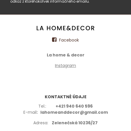
odkaz z ktoréhokoľvek informačného emailu.
Facebook
La home & decor
Instagram
KONTAKTNÉ ÚDAJE
Tel.:
+421 940 640 596
E-mail
: lahomeanddecor@gmail.com
Adresa:
Zelenečská 10236/27