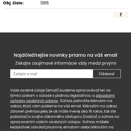
Obj. čislo:
1365
Najdôležitejšie novinky priamo na váš email
Získajte zaujímavé informácie vždy medzi prvými
Odoberať
Vaše osobné údaje (email) budeme spracovávať len za
týmto účelom v súlade s platnou legislatívou a
zásadami
ochrany osobných údajov
. Súhlas potvrdíte kliknutím na
odkaz, ktorý vám pošleme na váš email. Kliknutím na odkaz
zároveň prehlasujete, že ak máte menej ako 16 rokov, tak ste
požiadal/a svojho zákonného zástupcu (rodiča) o súhlas so
spracovaním vašich osobných údajov. Súhlas môžete
kedykoľvek odvolať písomne, emailom alebo kliknutím na