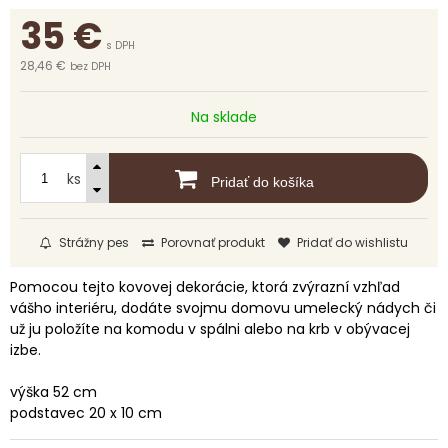
35
€
s DPH
28,46 €
bez DPH
Na sklade
ks
Pridať do košíka
Strážny pes
Porovnať produkt
Pridať do wishlistu
Pomocou tejto kovovej dekorácie, ktorá zvýrazní vzhľad
vášho interiéru, dodáte svojmu domovu umelecký nádych či
už ju položíte na komodu v spálni alebo na krb v obývacej
izbe.
výška 52 cm
podstavec 20 x 10 cm