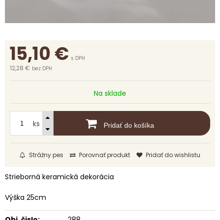
15,10
€
s DPH
12,28 €
bez DPH
Na sklade
ks
Pridať do košíka
Strážny pes
Porovnať produkt
Pridať do wishlistu
Strieborná keramická dekorácia
Výška 25cm
Obj. čislo:
288