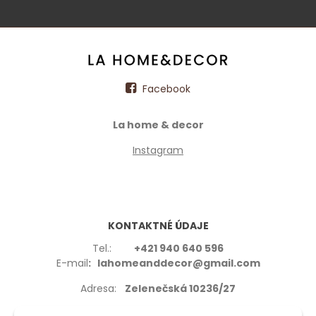
Facebook
La home & decor
Instagram
KONTAKTNÉ ÚDAJE
Tel.:
+421 940 640 596
E-mail
: lahomeanddecor@gmail.com
Adresa:
Zelenečská 10236/27
91702,Trnava