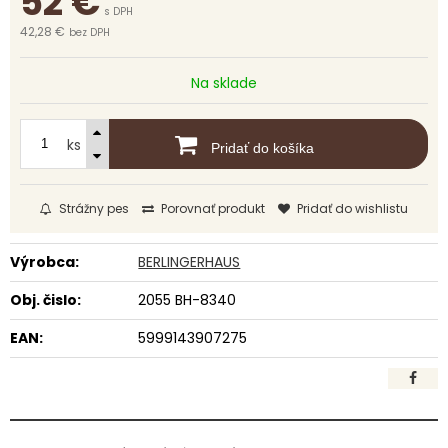
52
€
s DPH
42,28 €
bez DPH
Na sklade
ks
Pridať do košíka
Strážny pes
Porovnať produkt
Pridať do wishlistu
Výrobca:
BERLINGERHAUS
Obj. čislo:
2055 BH-8340
EAN:
5999143907275