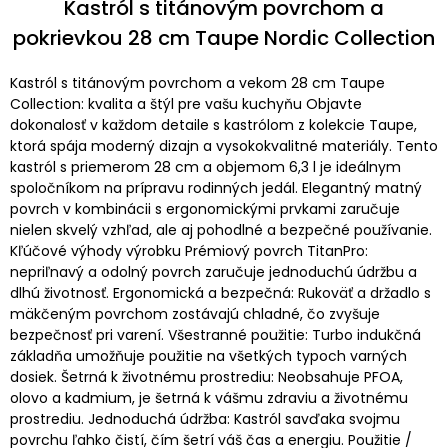
Kastról s titánovým povrchom a
pokrievkou 28 cm Taupe Nordic Collection
Kastról s titánovým povrchom a vekom 28 cm Taupe
Collection: kvalita a štýl pre vašu kuchyňu Objavte
dokonalosť v každom detaile s kastrólom z kolekcie Taupe,
ktorá spája moderný dizajn a vysokokvalitné materiály. Tento
kastról s priemerom 28 cm a objemom 6,3 l je ideálnym
spoločníkom na prípravu rodinných jedál. Elegantný matný
povrch v kombinácii s ergonomickými prvkami zaručuje
nielen skvelý vzhľad, ale aj pohodlné a bezpečné používanie.
Kľúčové výhody výrobku Prémiový povrch TitanPro:
nepriľnavý a odolný povrch zaručuje jednoduchú údržbu a
dlhú životnosť. Ergonomická a bezpečná: Rukoväť a držadlo s
mäkčeným povrchom zostávajú chladné, čo zvyšuje
bezpečnosť pri varení. Všestranné použitie: Turbo indukčná
základňa umožňuje použitie na všetkých typoch varných
dosiek. Šetrná k životnému prostrediu: Neobsahuje PFOA,
olovo a kadmium, je šetrná k vášmu zdraviu a životnému
prostrediu. Jednoduchá údržba: Kastról savďaka svojmu
povrchu ľahko čistí, čím šetrí váš čas a energiu. Použitie /