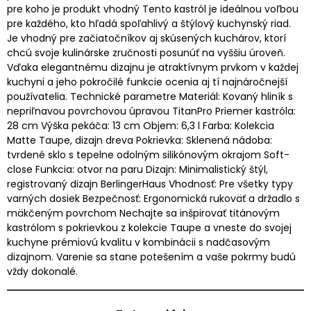
pre koho je produkt vhodný Tento kastról je ideálnou voľbou
pre každého, kto hľadá spoľahlivý a štýlový kuchynský riad.
Je vhodný pre začiatočníkov aj skúsených kuchárov, ktorí
chcú svoje kulinárske zručnosti posunúť na vyššiu úroveň.
Vďaka elegantnému dizajnu je atraktívnym prvkom v každej
kuchyni a jeho pokročilé funkcie ocenia aj tí najnáročnejší
používatelia. Technické parametre Materiál: Kovaný hliník s
nepriľnavou povrchovou úpravou TitanPro Priemer kastróla:
28 cm Výška pekáča: 13 cm Objem: 6,3 l Farba: Kolekcia
Matte Taupe, dizajn dreva Pokrievka: Sklenená nádoba:
tvrdené sklo s tepelne odolným silikónovým okrajom Soft-
close Funkcia: otvor na paru Dizajn: Minimalistický štýl,
registrovaný dizajn BerlingerHaus Vhodnosť: Pre všetky typy
varných dosiek Bezpečnosť: Ergonomická rukoväť a držadlo s
mäkčeným povrchom Nechajte sa inšpirovať titánovým
kastrólom s pokrievkou z kolekcie Taupe a vneste do svojej
kuchyne prémiovú kvalitu v kombinácii s nadčasovým
dizajnom. Varenie sa stane potešením a vaše pokrmy budú
vždy dokonalé.