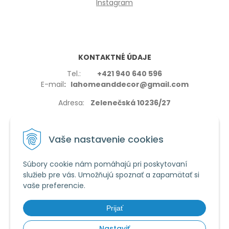
Instagram
KONTAKTNÉ ÚDAJE
Tel.:
+421 940 640 596
E-mail
: lahomeanddecor@gmail.com
Adresa:
Zelenečská 10236/27
91702,Trnava
Vaše nastavenie cookies
Súbory cookie nám pomáhajú pri poskytovaní
služieb pre vás. Umožňujú spoznať a zapamätať si
VŠETKO O NÁKUPE
vaše preferencie.
Reklamačné podmienky
Používanie cookies
Prijať
Obchodné podmienky
Nastaviť