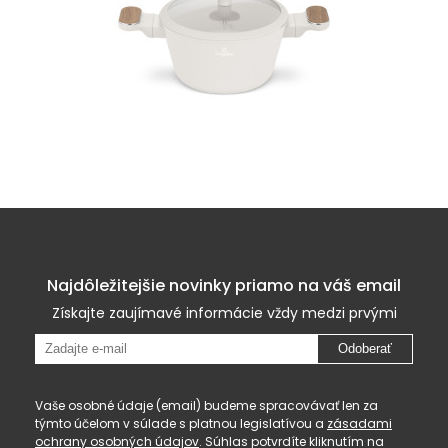
Najdôležitejšie novinky priamo na váš email
Získajte zaujímavé informácie vždy medzi prvými
Odoberať
Vaše osobné údaje (email) budeme spracovávať len za
týmto účelom v súlade s platnou legislatívou a
zásadami
ochrany osobných údajov
. Súhlas potvrdíte kliknutím na