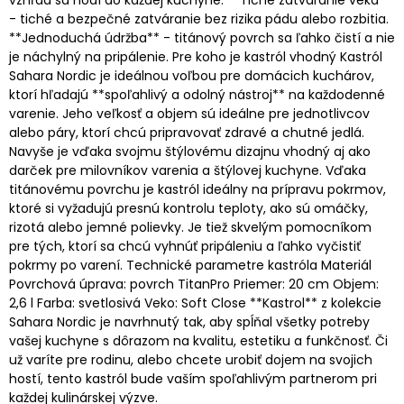
- tiché a bezpečné zatváranie bez rizika pádu alebo rozbitia.
**Jednoduchá údržba** - titánový povrch sa ľahko čistí a nie
je náchylný na pripálenie. Pre koho je kastról vhodný Kastról
Sahara Nordic je ideálnou voľbou pre domácich kuchárov,
ktorí hľadajú **spoľahlivý a odolný nástroj** na každodenné
varenie. Jeho veľkosť a objem sú ideálne pre jednotlivcov
alebo páry, ktorí chcú pripravovať zdravé a chutné jedlá.
Navyše je vďaka svojmu štýlovému dizajnu vhodný aj ako
darček pre milovníkov varenia a štýlovej kuchyne. Vďaka
titánovému povrchu je kastról ideálny na prípravu pokrmov,
ktoré si vyžadujú presnú kontrolu teploty, ako sú omáčky,
rizotá alebo jemné polievky. Je tiež skvelým pomocníkom
pre tých, ktorí sa chcú vyhnúť pripáleniu a ľahko vyčistiť
pokrmy po varení. Technické parametre kastróla Materiál
Povrchová úprava: povrch TitanPro Priemer: 20 cm Objem:
2,6 l Farba: svetlosivá Veko: Soft Close **Kastrol** z kolekcie
Sahara Nordic je navrhnutý tak, aby spĺňal všetky potreby
vašej kuchyne s dôrazom na kvalitu, estetiku a funkčnosť. Či
už varíte pre rodinu, alebo chcete urobiť dojem na svojich
hostí, tento kastról bude vaším spoľahlivým partnerom pri
každej kulinárskej výzve.