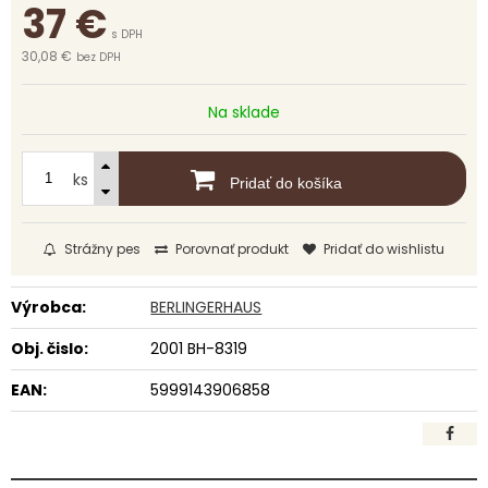
37
€
s DPH
30,08 €
bez DPH
Na sklade
ks
Pridať do košíka
Strážny pes
Porovnať produkt
Pridať do wishlistu
Výrobca:
BERLINGERHAUS
Obj. čislo:
2001 BH-8319
EAN:
5999143906858