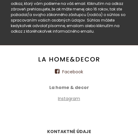
odkaz, ktorý vám pošleme na váš email. Kliknutím na odkaz
zároveň prehlasujete, že ak máte menej ako 16 rokov, tak ste
požiadal/a svojho zákonného zástupcu (rodiča) o súhlas so
spracovaním vašich osobných údajov. Súhlas môžete
kedykoľvek odvolať písomne, emailom alebo kliknutím na
odkaz z ktoréhokoľvek informačného emailu.
Facebook
La home & decor
Instagram
KONTAKTNÉ ÚDAJE