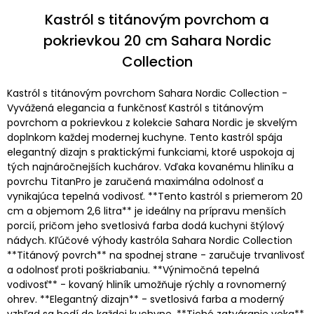
Kastról s titánovým povrchom a
pokrievkou 20 cm Sahara Nordic
Collection
Kastról s titánovým povrchom Sahara Nordic Collection -
Vyvážená elegancia a funkčnosť Kastról s titánovým
povrchom a pokrievkou z kolekcie Sahara Nordic je skvelým
doplnkom každej modernej kuchyne. Tento kastról spája
elegantný dizajn s praktickými funkciami, ktoré uspokoja aj
tých najnáročnejších kuchárov. Vďaka kovanému hliníku a
povrchu TitanPro je zaručená maximálna odolnosť a
vynikajúca tepelná vodivosť. **Tento kastról s priemerom 20
cm a objemom 2,6 litra** je ideálny na prípravu menších
porcií, pričom jeho svetlosivá farba dodá kuchyni štýlový
nádych. Kľúčové výhody kastróla Sahara Nordic Collection
**Titánový povrch** na spodnej strane - zaručuje trvanlivosť
a odolnosť proti poškriabaniu. **Výnimočná tepelná
vodivosť** - kovaný hliník umožňuje rýchly a rovnomerný
ohrev. **Elegantný dizajn** - svetlosivá farba a moderný
vzhľad sa hodí do každej kuchyne. **Tiché zatváranie veka**