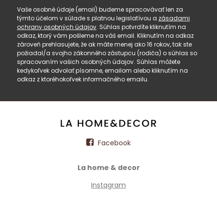
Vaše osobné údaje (email) budeme spracovávať len za
týmto účelom v súlade s platnou legislatívou a
zásadami
ochrany osobných údajov
. Súhlas potvrdíte kliknutím na
odkaz, ktorý vám pošleme na váš email. Kliknutím na odkaz
zároveň prehlasujete, že ak máte menej ako 16 rokov, tak ste
požiadal/a svojho zákonného zástupcu (rodiča) o súhlas so
spracovaním vašich osobných údajov. Súhlas môžete
kedykoľvek odvolať písomne, emailom alebo kliknutím na
odkaz z ktoréhokoľvek informačného emailu.
Facebook
La home & decor
Instagram