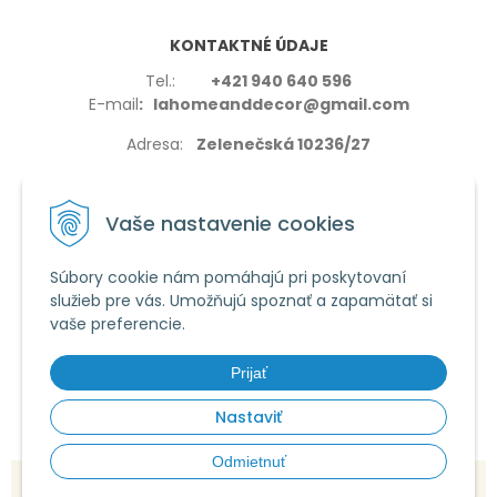
KONTAKTNÉ ÚDAJE
Tel.:
+421 940 640 596
E-mail
: lahomeanddecor@gmail.com
Adresa:
Zelenečská 10236/27
91702,Trnava
Vaše nastavenie cookies
Súbory cookie nám pomáhajú pri poskytovaní
služieb pre vás. Umožňujú spoznať a zapamätať si
VŠETKO O NÁKUPE
vaše preferencie.
Reklamačné podmienky
Používanie cookies
Prijať
Obchodné podmienky
Nastaviť
Odmietnuť
© 2026 La home & decor •
tvorba eshopu cez UNIobchod
,
webhosting