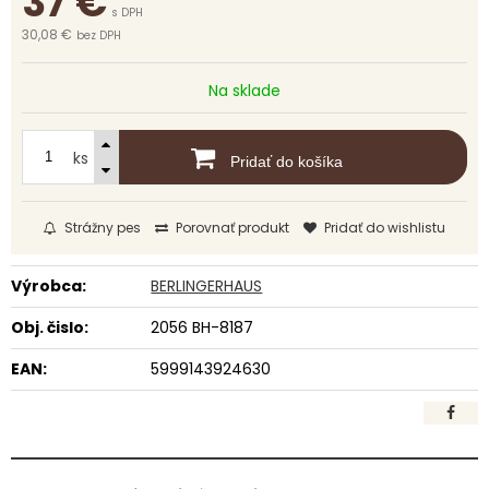
37
€
s DPH
30,08 €
bez DPH
Na sklade
ks
Pridať do košíka
Strážny pes
Porovnať produkt
Pridať do wishlistu
Výrobca:
BERLINGERHAUS
Obj. čislo:
2056 BH-8187
EAN:
5999143924630