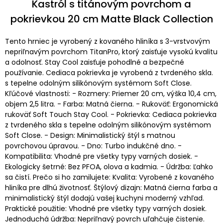
Kastról s titánovým povrchom a
pokrievkou 20 cm Matte Black Collection
Tento hrniec je vyrobený z kovaného hliníka s 3-vrstvovým
nepriľnavým povrchom TitanPro, ktorý zaisťuje vysokú kvalitu
a odolnosť. Stay Cool zaisťuje pohodlné a bezpečné
používanie. Cediaca pokrievka je vyrobená z tvrdeného skla.
s tepelne odolným silikónovým systémom Soft Close.
Kľúčové vlastnosti: - Rozmery: Priemer 20 cm, výška 10,4 cm,
objem 2,5 litra. - Farba: Matná čierna. - Rukoväť: Ergonomická
rukoväť Soft Touch Stay Cool. - Pokrievka: Cediaca pokrievka
z tvrdeného skla s tepelne odolným silikónovým systémom
Soft Close. - Design: Minimalistický štýl s matnou
povrchovou úpravou. - Dno: Turbo indukčné dno. -
Kompatibilita: Vhodné pre všetky typy varných dosiek. -
Ekologicky šetrné: Bez PFOA, olova a kadmia. - Údržba: Ľahko
sa čistí. Prečo si ho zamilujete: Kvalita: Vyrobené z kovaného
hliníka pre dlhú životnosť. Štýlový dizajn: Matná čierna farba a
minimalistický štýl dodajú vašej kuchyni moderný vzhľad.
Praktické použitie: Vhodné pre všetky typy varných dosiek.
Jednoduchá údržba: Nepriľnavý povrch uľahčuje čistenie.