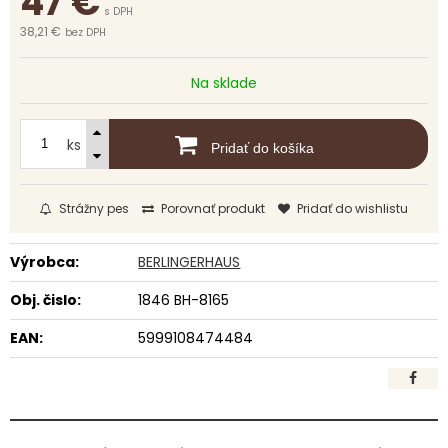
47
€
s DPH
38,21 €
bez DPH
Na sklade
ks
Pridať do košíka
Strážny pes
Porovnať produkt
Pridať do wishlistu
Výrobca:
BERLINGERHAUS
Obj. čislo:
1846 BH-8165
EAN:
5999108474484