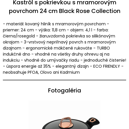
Kastról s pokrievkou s mramorovým
povrchom 24 cm Black Rose Collection
- materiál: kovaný hliník s mramorovým povrchom -
priemer: 24 cm - výška: 11,8 cm - objem: 4,1 l - farba:
čierna/rosegold - žiaruvzdorná pokrievka so silikónovým
okrajom - 3-vrstvový nepriľnavý povrch s mramorovým
dizajnom - ergonomické mäkčené rukoväte - TURBO
indukčné dno - vhodné na všetky druhy ohrevu aj na
indukciu - vhodné do umývačky riadu - jednoduché čistenie!
- úspora energie až 35% - elegantný dizajn - ECO FRIENDLY -
neobsahuje PFOA, Olovo ani Kadmium
Fotogaléria