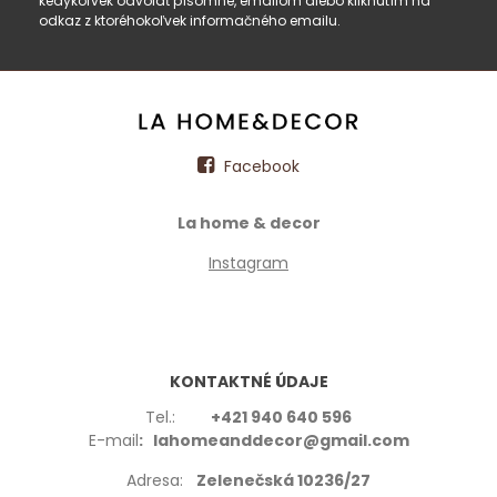
kedykoľvek odvolať písomne, emailom alebo kliknutím na
odkaz z ktoréhokoľvek informačného emailu.
Facebook
La home & decor
Instagram
KONTAKTNÉ ÚDAJE
Tel.:
+421 940 640 596
E-mail
: lahomeanddecor@gmail.com
Adresa:
Zelenečská 10236/27