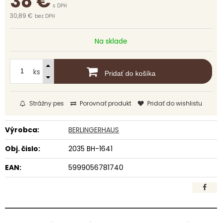
38
€
s DPH
30,89 €
bez DPH
Na sklade
ks
Pridať do košíka
Strážny pes
Porovnať produkt
Pridať do wishlistu
Výrobca:
BERLINGERHAUS
Obj. čislo:
2035 BH-1641
EAN:
5999056781740