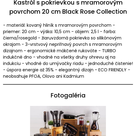
Kastról s pokrievkou s mramorovým
povrchom 20 cm Black Rose Collection
- materiál: kovaný hliník s mramorovým povrchom -
priemer: 20 cm - výška: 10,5 cm - objem: 2,5 l - farba:
čierna/rosegold - žiaruvzdorná pokrievka so silikónovým
okrajom - 3-vrstvový nepriľnavý povrch s mramorovým
dizajnom - ergonomické mäkčené rukoväte - TURBO
indukčné dno - vhodné na všetky druhy ohrevu aj na
indukciu - vhodné do umývačky riadu - jednoduché čistenie!
- úspora energie až 35% - elegantný dizajn - ECO FRIENDLY -
neobsahuje PFOA, Olovo ani Kadmium
Fotogaléria