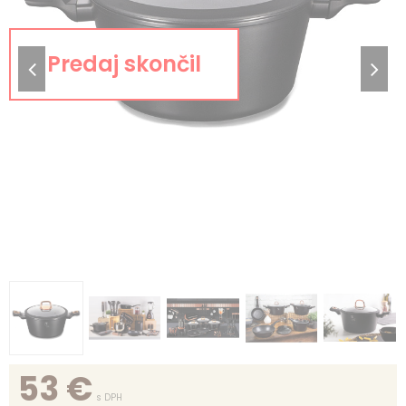
53
€
s DPH