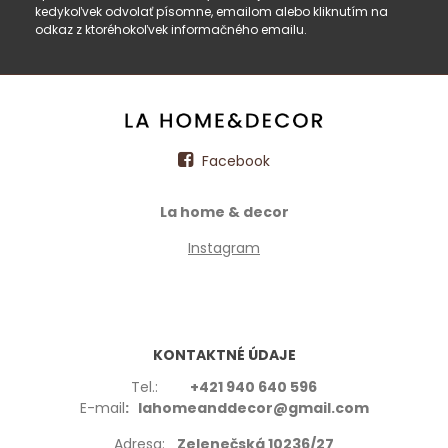
kedykoľvek odvolať písomne, emailom alebo kliknutím na
odkaz z ktoréhokoľvek informačného emailu.
Facebook
La home & decor
Instagram
KONTAKTNÉ ÚDAJE
Tel.:
+421 940 640 596
E-mail
: lahomeanddecor@gmail.com
Adresa:
Zelenečská 10236/27