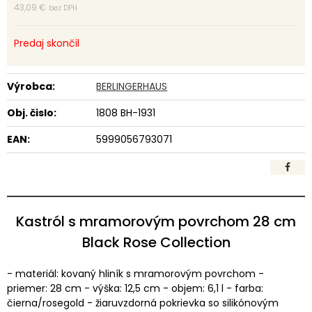
43,09 €
bez DPH
Predaj skončil
Výrobca:
BERLINGERHAUS
Obj. čislo:
1808 BH-1931
EAN:
5999056793071
Kastról s mramorovým povrchom 28 cm
Black Rose Collection
- materiál: kovaný hliník s mramorovým povrchom -
priemer: 28 cm - výška: 12,5 cm - objem: 6,1 l - farba:
čierna/rosegold - žiaruvzdorná pokrievka so silikónovým