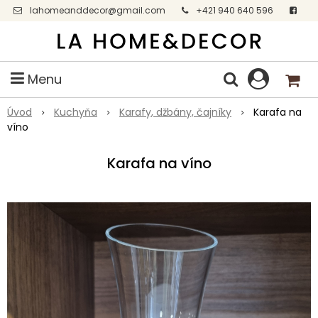
lahomeanddecor@gmail.com
+421 940 640 596
Facebook
Menu
Úvod
Kuchyňa
Karafy, džbány, čajníky
Karafa na
víno
Karafa na víno