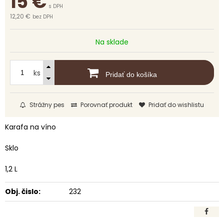
15
€
s DPH
12,20 €
bez DPH
Na sklade
ks
Pridať do košíka
Strážny pes
Porovnať produkt
Pridať do wishlistu
Karafa na víno
Sklo
1,2 L
Obj. čislo:
232