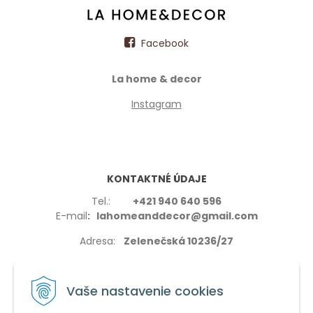
Facebook
La home & decor
Instagram
KONTAKTNÉ ÚDAJE
Tel.:
+421 940 640 596
E-mail
: lahomeanddecor@gmail.com
Adresa:
Zelenečská 10236/27
91702,Trnava
Vaše nastavenie cookies