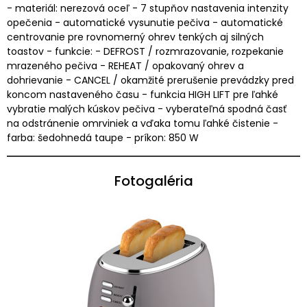
- materiál: nerezová oceľ - 7 stupňov nastavenia intenzity
opečenia - automatické vysunutie pečiva - automatické
centrovanie pre rovnomerný ohrev tenkých aj silných
toastov - funkcie: - DEFROST / rozmrazovanie, rozpekanie
mrazeného pečiva - REHEAT / opakovaný ohrev a
dohrievanie - CANCEL / okamžité prerušenie prevádzky pred
koncom nastaveného času - funkcia HIGH LIFT pre ľahké
vybratie malých kúskov pečiva - vyberateľná spodná časť
na odstránenie omrviniek a vďaka tomu ľahké čistenie -
farba: šedohnedá taupe - príkon: 850 W
Fotogaléria