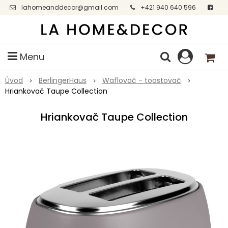
lahomeanddecor@gmail.com
+421 940 640 596
Facebook
Menu
Úvod
BerlingerHaus
Waflovač - toastovač
Hriankovač Taupe Collection
Hriankovač Taupe Collection