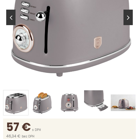
57
€
s DPH
46,34 €
bez DPH