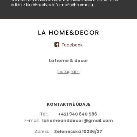
odkaz z ktoréhokoľvek informačného emailu.
Facebook
La home & decor
Instagram
KONTAKTNÉ ÚDAJE
Tel.:
+421 940 640 596
E-mail
: lahomeanddecor@gmail.com
Adresa:
Zelenečská 10236/27