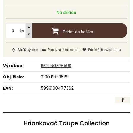
Na sklade
ks
Pridať do košíka
Strážny pes
Porovnať produkt
Pridať do wishlistu
Výrobca:
BERLINGERHAUS
Obj. čislo:
2100 BH-9518
EAN:
5999108477362
Hriankovač Taupe Collection