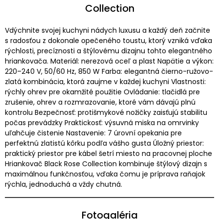
Collection
Vdýchnite svojej kuchyni nádych luxusu a každý deň začnite
s radosťou z dokonale opečeného toustu, ktorý vzniká vďaka
rýchlosti, precíznosti a štýlovému dizajnu tohto elegantného
hriankovača. Materiál: nerezová oceľ a plast Napätie a výkon:
220–240 V, 50/60 Hz, 850 W Farba: elegantná čierno-ružovo-
zlatá kombinácia, ktorá zaujme v každej kuchyni Vlastnosti:
rýchly ohrev pre okamžité použitie Ovládanie: tlačidlá pre
zrušenie, ohrev a rozmrazovanie, ktoré vám dávajú plnú
kontrolu Bezpečnosť: protišmykové nožičky zaisťujú stabilitu
počas prevádzky Praktickosť: výsuvná miska na omrvinky
uľahčuje čistenie Nastavenie: 7 úrovní opekania pre
perfektnú zlatistú kôrku podľa vášho gusta Úložný priestor:
praktický priestor pre kábel šetrí miesto na pracovnej ploche
Hriankovač Black Rose Collection kombinuje štýlový dizajn s
maximálnou funkčnosťou, vďaka čomu je príprava raňajok
rýchla, jednoduchá a vždy chutná.
Fotogaléria