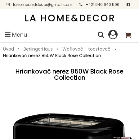
lahomeanddecor@gmail.com
+421 940 640 596
Facebook
Menu
Úvod
BerlingerHaus
Waflovač - toastovač
Hriankovač nerez 850W Black Rose Collection
Hriankovač nerez 850W Black Rose
Collection