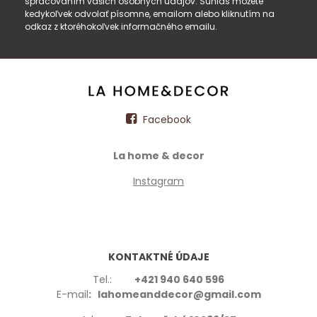
spracovaním vašich osobných údajov. Súhlas môžete
kedykoľvek odvolať písomne, emailom alebo kliknutím na
odkaz z ktoréhokoľvek informačného emailu.
Facebook
La home & decor
Instagram
KONTAKTNÉ ÚDAJE
Tel.:
+421 940 640 596
E-mail
: lahomeanddecor@gmail.com