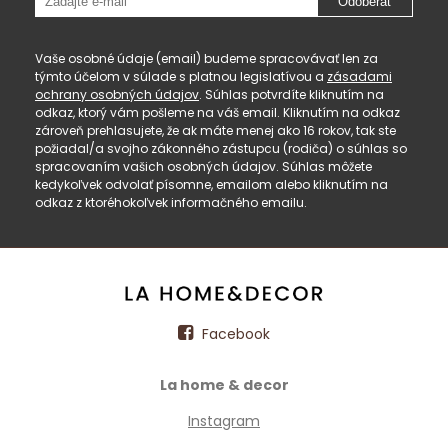
Odoberať
Vaše osobné údaje (email) budeme spracovávať len za
týmto účelom v súlade s platnou legislatívou a
zásadami
ochrany osobných údajov
. Súhlas potvrdíte kliknutím na
odkaz, ktorý vám pošleme na váš email. Kliknutím na odkaz
zároveň prehlasujete, že ak máte menej ako 16 rokov, tak ste
požiadal/a svojho zákonného zástupcu (rodiča) o súhlas so
spracovaním vašich osobných údajov. Súhlas môžete
kedykoľvek odvolať písomne, emailom alebo kliknutím na
odkaz z ktoréhokoľvek informačného emailu.
Facebook
La home & decor
Instagram