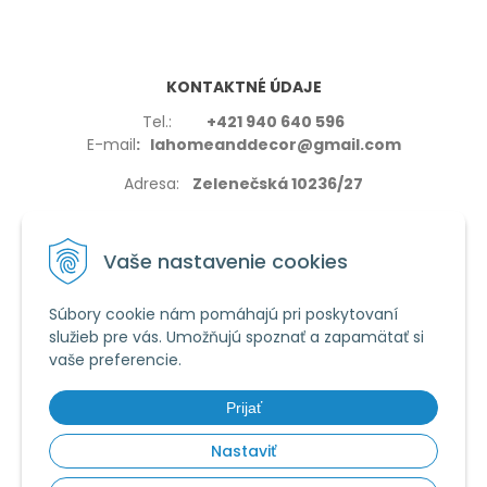
KONTAKTNÉ ÚDAJE
Tel.:
+421 940 640 596
E-mail
: lahomeanddecor@gmail.com
Adresa:
Zelenečská 10236/27
91702,Trnava
Vaše nastavenie cookies
Súbory cookie nám pomáhajú pri poskytovaní
služieb pre vás. Umožňujú spoznať a zapamätať si
VŠETKO O NÁKUPE
vaše preferencie.
Reklamačné podmienky
Používanie cookies
Prijať
Obchodné podmienky
Nastaviť