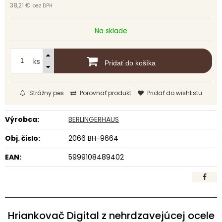
38,21 €
bez DPH
Na sklade
ks
Pridať do košíka
Strážny pes
Porovnať produkt
Pridať do wishlistu
Výrobca:
BERLINGERHAUS
Obj. čislo:
2066 BH-9664
EAN:
5999108489402
Hriankovač Digital z nehrdzavejúcej ocele