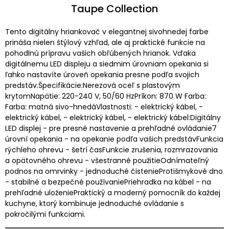
Taupe Collection
Tento digitálny hriankovač v elegantnej sivohnedej farbe
prináša nielen štýlový vzhľad, ale aj praktické funkcie na
pohodlnú prípravu vašich obľúbených hrianok. Vďaka
digitálnemu LED displeju a siedmim úrovniam opekania si
ľahko nastavíte úroveň opekania presne podľa svojich
predstáv.Špecifikácie:Nerezová oceľ s plastovým
krytomNapätie: 220-240 V, 50/60 HzPríkon: 870 W Farba:
Farba: matná sivo-hnedáVlastnosti: - elektrický kábel, -
elektrický kábel, - elektrický kábel, - elektrický kábel:Digitálny
LED displej - pre presné nastavenie a prehľadné ovládanie7
úrovní opekania - na opekanie podľa vašich predstávFunkcia
rýchleho ohrevu - šetrí časFunkcie zrušenia, rozmrazovania
a opätovného ohrevu - všestranné použitieOdnímateľný
podnos na omrvinky - jednoduché čistenieProtišmykové dno
- stabilné a bezpečné používaniePriehradka na kábel - na
prehľadné uloženiePraktický a moderný pomocník do každej
kuchyne, ktorý kombinuje jednoduché ovládanie s
pokročilými funkciami.