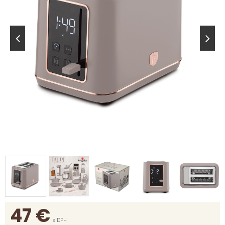
47
€
s DPH