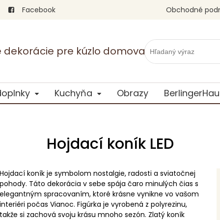
Facebook
Obchodné pod
vé dekorácie pre kúzlo domova
doplnky
Kuchyňa
Obrazy
BerlingerHau
Hojdací koník LED
Hojdací koník je symbolom nostalgie, radosti a sviatočnej
pohody. Táto dekorácia v sebe spája čaro minulých čias s
elegantným spracovaním, ktoré krásne vynikne vo vašom
interiéri počas Vianoc. Figúrka je vyrobená z polyrezinu,
takže si zachová svoju krásu mnoho sezón. Zlatý koník