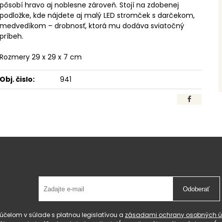
pôsobí hravo aj noblesne zároveň. Stojí na zdobenej
podložke, kde nájdete aj malý LED stromček s darčekom,
medvedíkom – drobnosť, ktorá mu dodáva sviatočný
príbeh.
Rozmery 29 x 29 x 7 cm
Obj. čislo:
941
Odoberať
čelom v súlade s platnou legislatívou a
zásadami ochrany osobných ú