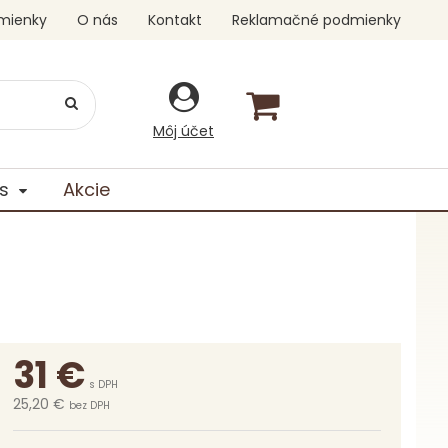
mienky
O nás
Kontakt
Reklamačné podmienky
Môj účet
s
Akcie
31
€
s DPH
25,20 €
bez DPH