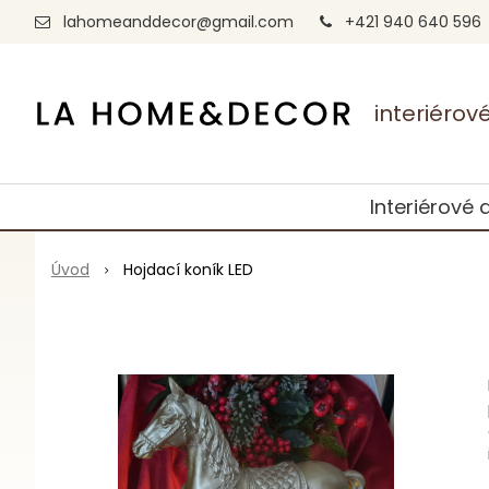
lahomeanddecor@gmail.com
+421 940 640 596
interiéro
Interiérové 
Úvod
Hojdací koník LED