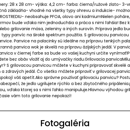
ery: 28 x 28 cm- výška: 4,2 cm- farba: čierna/ružové zlato- 3
 základňa- vhodné na všetky typy ohrevu a indukcie- možno u
PROSTREDIU- neobsahuje PFOA, olovo ani kadmiumNielen poháre, 
ov bude vďaka nim jednoduchšia a práca s nimi ľahšia! Bez kva
lebo grilovanie mäsa, zeleniny a iných surovín. Príprava jedla b
typy panvíc na široké spektrum použitia. S grilovacou panvico
panvice. Panvice na palacinky sú ideálne na prípravu tenkých pala
stranná panvica wok je skvelá na prípravu ázijských jedál. V pan
nvica v čiernej farbe sa bude vo vašej kuchyni určite vynímať
te bez obáv vložiť aj do umývačky riadu.Grilovacia panvicaMilujet
 syr? S grilovacou panvicou môžete v kuchyni pripravovať skvelé 
 a zdravých jedál. Čo všetko môžete pripraviť v grilovacej panvic
pokojí váš apetít.Ako správne používať grilovaciu panvicu? Post
bezpečí, že jedlo ugrilujete rýchlo a bez zbytočného pripálenia
ou, vďaka ktorej sa s nimi ľahko manipuluje.Hlavnou výhodou gril
asie vám toto grilovanie nepokazí!
Fotogaléria