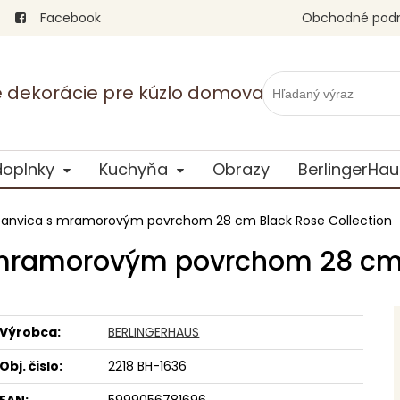
Facebook
Obchodné pod
vé dekorácie pre kúzlo domova
doplnky
Kuchyňa
Obrazy
BerlingerHau
 panvica s mramorovým povrchom 28 cm Black Rose Collection
 mramorovým povrchom 28 cm 
Výrobca:
BERLINGERHAUS
Obj. čislo:
2218 BH-1636