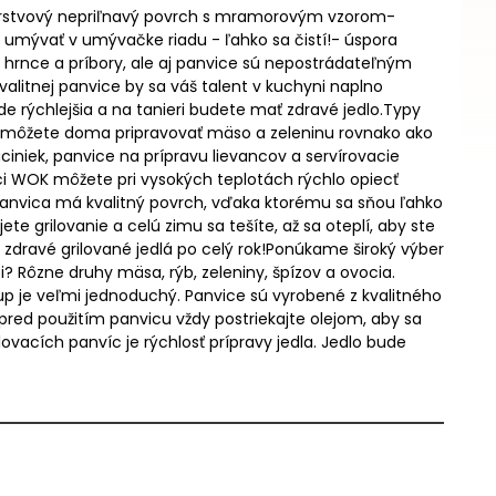
-vrstvový nepriľnavý povrch s mramorovým vzorom-
mývať v umývačke riadu - ľahko sa čistí!- úspora
hrnce a príbory, ale aj panvice sú nepostrádateľným
litnej panvice by sa váš talent v kuchyni naplno
ude rýchlejšia a na tanieri budete mať zdravé jedlo.Typy
u môžete doma pripravovať mäso a zeleninu rovnako ako
ciniek, panvice na prípravu lievancov a servírovacie
vici WOK môžete pri vysokých teplotách rýchlo opiecť
!Panvica má kvalitný povrch, vďaka ktorému sa sňou ľahko
e grilovanie a celú zimu sa tešíte, až sa oteplí, aby ste
a zdravé grilované jedlá po celý rok!Ponúkame široký výber
i? Rôzne druhy mäsa, rýb, zeleniny, špízov a ovocia.
up je veľmi jednoduchý. Panvice sú vyrobené z kvalitného
.pred použitím panvicu vždy postriekajte olejom, aby sa
ovacích panvíc je rýchlosť prípravy jedla. Jedlo bude