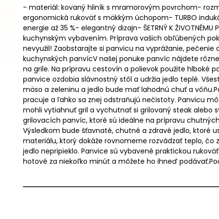
- materiál: kovaný hliník s mramorovým povrchom- rozm
ergonomická rukoväť s mäkkým úchopom- TURBO indukčná
energie až 35 %- elegantný dizajn- ŠETRNÝ K ŽIVOTNÉMU 
kuchynským vybavením. Príprava vašich obľúbených pokrm
nevyužil! Zaobstarajte si panvicu na vyprážanie, pečenie a
kuchynských panvícV našej ponuke panvíc nájdete rôzne 
na grile. Na prípravu cestovín a polievok použite hlboké 
panvice ozdobia slávnostný stôl a udržia jedlo teplé. Vše
mäso a zeleninu a jedlo bude mať lahodnú chuť a vôňu.Pa
pracuje a ľahko sa znej odstraňujú nečistoty. Panvicu môže
mohli vytiahnuť gril a vychutnať si grilovaný steak alebo
grilovacích panvíc, ktoré sú ideálne na prípravu chutných
Výsledkom bude šťavnaté, chutné a zdravé jedlo, ktoré us
materiálu, ktorý dokáže rovnomerne rozvádzať teplo, čo za
jedlo nepripieklo. Panvice sú vybavené praktickou rukoväť
hotové za niekoľko minút a môžete ho ihneď podávať.Poč