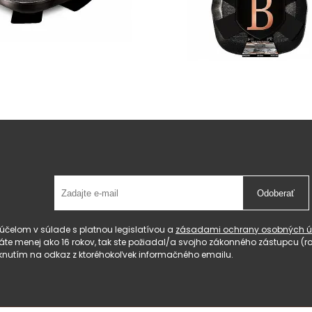
Odoberať
čelom v súlade s platnou legislatívou a
zásadami ochrany osobných ú
 máte menej ako 16 rokov, tak ste požiadal/a svojho zákonného zástupcu 
knutím na odkaz z ktoréhokoľvek informačného emailu.