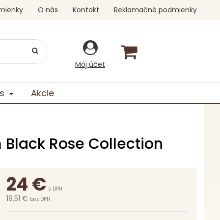
mienky
O nás
Kontakt
Reklamačné podmienky
Môj účet
s
Akcie
Black Rose Collection
24
€
s DPH
19,51 €
bez DPH