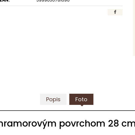
EAN:
5999056781696
Popis
Foto
 mramorovým povrchom 28 cm 