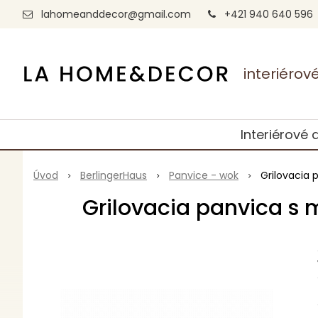
lahomeanddecor@gmail.com
+421 940 640 596
interiéro
Interiérové 
Úvod
BerlingerHaus
Panvice - wok
Grilovacia
Grilovacia panvica s