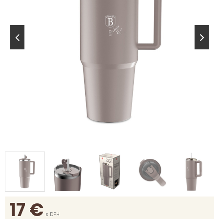
17
€
s DPH