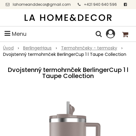
lahomeanddecor@gmail.com
+421 940 640 596
Facebook
Menu
Úvod
BerlingerHaus
Termohrnčeky - termosky
Dvojstenný termohrnček BerlingerCup 1 l Taupe Collection
Dvojstenný termohrnček BerlingerCup 1 l
Taupe Collection