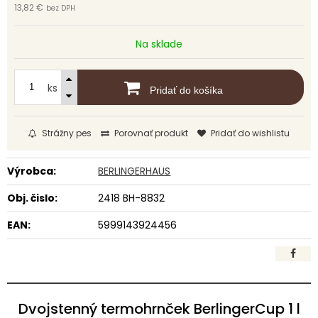
13,82 €
bez DPH
Na sklade
ks
Pridať do košíka
Strážny pes
Porovnať produkt
Pridať do wishlistu
Výrobca:
BERLINGERHAUS
Obj. čislo:
2418 BH-8832
EAN:
5999143924456
Dvojstenný termohrnček BerlingerCup 1 l