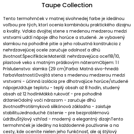
Taupe Collection
Tento termohrnček v matnej sivohnedej farbe je ideálnou
voľbou pre tých, ktorí ocenia kombináciu praktického dizajnu
a kvality. Vďaka dvojitej stene s medenou medzerou medzi
vrstvami udrží nápoje dlho horúce a studené. Je vybavený
slamkou na pohodlné pitie a jeho robustná konštrukcia z
nehrdzavejúcej ocele zaručuje odolnosť a dlhú
životnosť.Špecifikácie:Materiál: nehrdzavejúca oceľ18/10,
plastové veko s matným práškovým náteromObjem: 1 l
Príslušenstvo: slamka (29 cm)Farba: Matná sivo-hnedá
farbaVlastnosti:Dvojitá stena s medenou medzerou medzi
vrstvami - účinná izolácia pre dlhotrvajúce horúce/studené
nápojeUdržuje teplotu - teplý obsah až 8 hodín, studený
obsah až 12 hodínMäkká rukoväť - pre pohodlné
držanieOdolný voči nárazom - zaručuje dlhú
životnosťProtišmyková silikónová základňa - zaisťuje
stabilituJednoduché čistenie - pre bezproblémovú
údržbuŠtýlový vzhľad - moderný a elegantný dizajnTento
termohrnček je ideálny na každodenné používanie a na
cesty, kde oceníte nielen jeho funkčnosť, ale aj štýlový