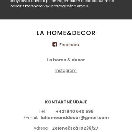
kedykoľvek odvolať písomne, emailom alebo kliknutím na
odkaz z ktoréhokoľvek informačného emailu.
Facebook
La home & decor
Instagram
KONTAKTNÉ ÚDAJE
Tel.:
+421 940 640 596
E-mail
: lahomeanddecor@gmail.com
Adresa:
Zelenečská 10236/27