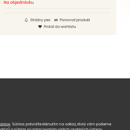
Na objednávku
Strážny pes
Porovnať produkt
Pridať do wishlistu
dajov
. Súhlas potvrdíte kliknutím na odkaz, ktorý vám pošleme
(rodiča) o súhlas so spracovaním vašich osobných údajov.