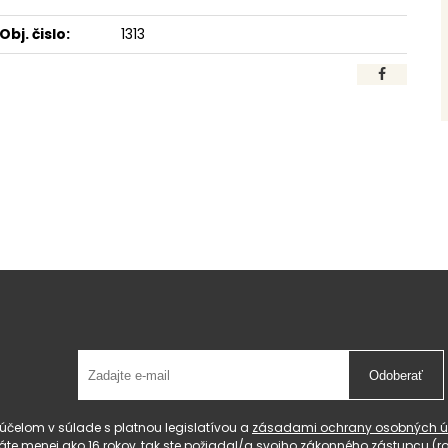
Obj. čislo:
1313
Odoberať
čelom v súlade s platnou legislatívou a
zásadami ochrany osobných ú
 máte menej ako 16 rokov, tak ste požiadal/a svojho zákonného zástupcu 