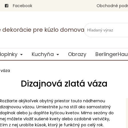
Facebook
Obchodné pod
vé dekorácie pre kúzlo domova
doplnky
Kuchyňa
Obrazy
BerlingerHau
 váza
Dizajnová zlatá váza
Rozžiarte akýkoľvek obytný priestor touto nádhernou
dizajnovou vázou. Umiestnite ju na stôl ako samostatný
doplnok alebo ju doplňte kyticou kvetov. Mimo sezóny do
nej môžete vložiť sušené kvety alebo ozdobné vetvičky,
čím z nej urobíte kúsok, ktorý je funkčný po celý rok.