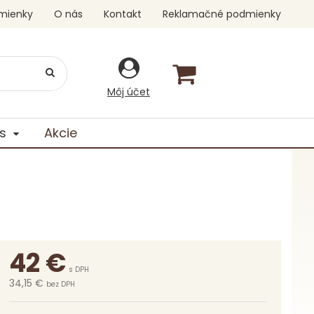
mienky
O nás
Kontakt
Reklamačné podmienky
Môj účet
s
Akcie
42
€
s DPH
34,15 €
bez DPH