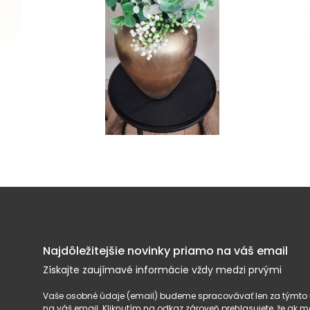
Najdôležitejšie novinky priamo na váš email
Získajte zaujímavé informácie vždy medzi prvými
Vaše osobné údaje (email) budeme spracovávať len za týmto ú
na váš email. Kliknutím na odkaz zároveň prehlasujete, že ak