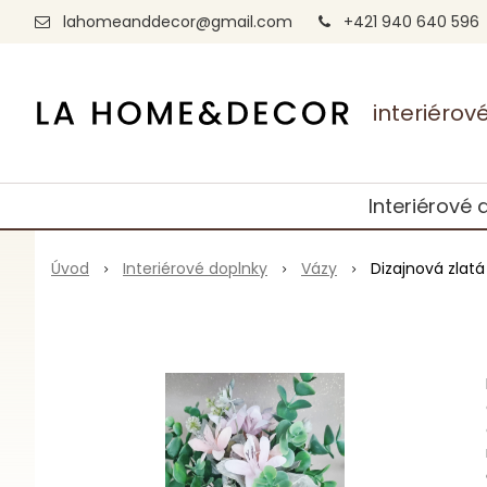
lahomeanddecor@gmail.com
+421 940 640 596
interiéro
Interiérové 
Úvod
Interiérové doplnky
Vázy
Dizajnová zlatá